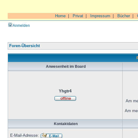
Home
|
Privat
|
Impressum
|
Bücher
|
Anmelden
Foren-Übersicht
Anwesenheit im Board
Yhgtr4
Am mei
Am mei
Kontaktdaten
E-Mail-Adresse: