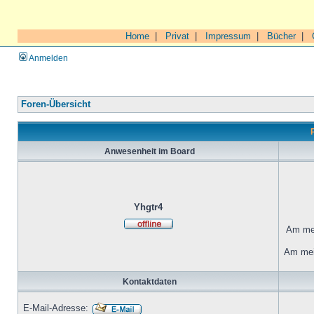
Home
|
Privat
|
Impressum
|
Bücher
|
Anmelden
Foren-Übersicht
Anwesenheit im Board
Yhgtr4
Am mei
Am mei
Kontaktdaten
E-Mail-Adresse: