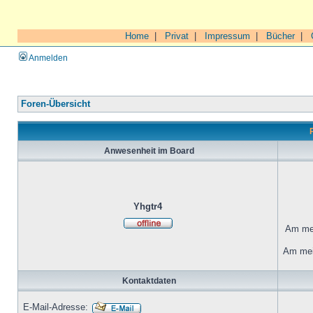
Home
|
Privat
|
Impressum
|
Bücher
|
Anmelden
Foren-Übersicht
Anwesenheit im Board
Yhgtr4
Am mei
Am mei
Kontaktdaten
E-Mail-Adresse: