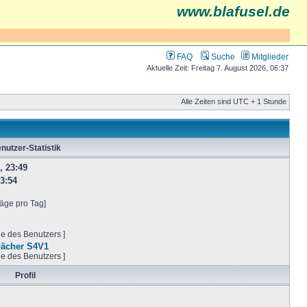
www.blafusel.de
FAQ
Suche
Mitglieder
Aktuelle Zeit: Freitag 7. August 2026, 06:37
Alle Zeiten sind UTC + 1 Stunde
nutzer-Statistik
, 23:49
3:54
räge pro Tag]
ge des Benutzers ]
pächer S4V1
ge des Benutzers ]
Profil