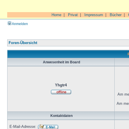
Home
|
Privat
|
Impressum
|
Bücher
|
Anmelden
Foren-Übersicht
Anwesenheit im Board
Yhgtr4
Am mei
Am mei
Kontaktdaten
E-Mail-Adresse: