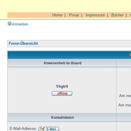
Home
|
Privat
|
Impressum
|
Bücher
|
Anmelden
Foren-Übersicht
Anwesenheit im Board
Yhgtr4
Am mei
Am mei
Kontaktdaten
E-Mail-Adresse: