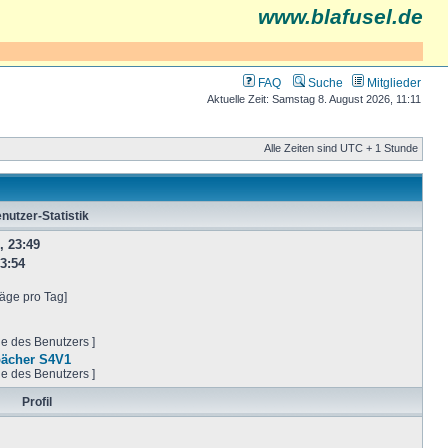
www.blafusel.de
FAQ
Suche
Mitglieder
Aktuelle Zeit: Samstag 8. August 2026, 11:11
Alle Zeiten sind UTC + 1 Stunde
nutzer-Statistik
, 23:49
3:54
räge pro Tag]
ge des Benutzers ]
pächer S4V1
ge des Benutzers ]
Profil