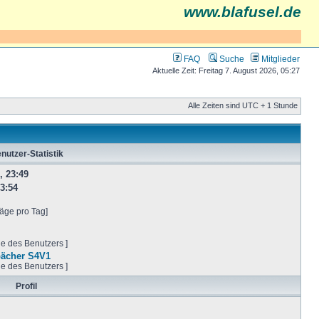
www.blafusel.de
FAQ
Suche
Mitglieder
Aktuelle Zeit: Freitag 7. August 2026, 05:27
Alle Zeiten sind UTC + 1 Stunde
nutzer-Statistik
, 23:49
3:54
räge pro Tag]
ge des Benutzers ]
pächer S4V1
ge des Benutzers ]
Profil