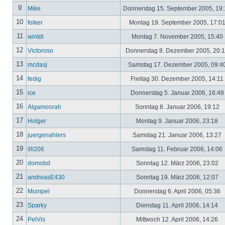
9
Mike
Donnerstag 15. September 2005, 19
10
folker
Montag 19. September 2005, 17:0
11
wintdi
Montag 7. November 2005, 15:40
12
Victoroso
Donnerstag 8. Dezember 2005, 20:
13
mcdasj
Samstag 17. Dezember 2005, 09:4
14
fedig
Freitag 30. Dezember 2005, 14:11
15
ice
Donnerstag 5. Januar 2006, 16:4
16
Algamoorah
Sonntag 8. Januar 2006, 19:12
17
Holger
Montag 9. Januar 2006, 23:18
18
juergenahlers
Samstag 21. Januar 2006, 13:27
19
illi206
Samstag 11. Februar 2006, 14:06
20
domobd
Sonntag 12. März 2006, 23:02
21
andreasE430
Sonntag 19. März 2006, 12:07
22
Mumpel
Donnerstag 6. April 2006, 05:36
23
Sparky
Dienstag 11. April 2006, 14:14
24
PelVis
Mittwoch 12. April 2006, 14:26