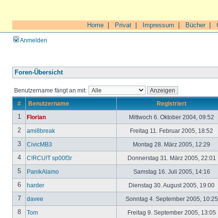
Home
|
Privat
|
Impressum
|
Bücher
|
Anmelden
Foren-Übersicht
Benutzername fängt an mit:
#
Benutzername
Registriert
1
Florian
Mittwoch 6. Oktober 2004, 09:52
2
ami8break
Freitag 11. Februar 2005, 18:52
3
CivicMB3
Montag 28. März 2005, 12:29
4
C!RCU!T sp00f3r
Donnerstag 31. März 2005, 22:01
5
PanikAlamo
Samstag 16. Juli 2005, 14:16
6
harder
Dienstag 30. August 2005, 19:00
7
davee
Sonntag 4. September 2005, 10:2
8
Tom
Freitag 9. September 2005, 13:05