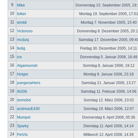
9
Mike
Donnerstag 15. September 2005, 19
10
folker
Montag 19. September 2005, 17:0
11
wintdi
Montag 7. November 2005, 15:40
12
Victoroso
Donnerstag 8. Dezember 2005, 20:
13
mcdasj
Samstag 17. Dezember 2005, 09:4
14
fedig
Freitag 30. Dezember 2005, 14:11
15
ice
Donnerstag 5. Januar 2006, 16:4
16
Algamoorah
Sonntag 8. Januar 2006, 19:12
17
Holger
Montag 9. Januar 2006, 23:18
18
juergenahlers
Samstag 21. Januar 2006, 13:27
19
illi206
Samstag 11. Februar 2006, 14:06
20
domobd
Sonntag 12. März 2006, 23:02
21
andreasE430
Sonntag 19. März 2006, 12:07
22
Mumpel
Donnerstag 6. April 2006, 05:36
23
Sparky
Dienstag 11. April 2006, 14:14
24
PelVis
Mittwoch 12. April 2006, 14:26