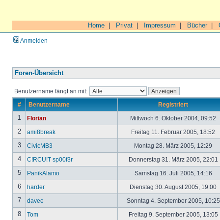
Home
|
Privat
|
Impressum
|
Bücher
|
Anmelden
Foren-Übersicht
Benutzername fängt an mit:
#
Benutzername
Registriert
1
Florian
Mittwoch 6. Oktober 2004, 09:52
2
ami8break
Freitag 11. Februar 2005, 18:52
3
CivicMB3
Montag 28. März 2005, 12:29
4
C!RCU!T sp00f3r
Donnerstag 31. März 2005, 22:01
5
PanikAlamo
Samstag 16. Juli 2005, 14:16
6
harder
Dienstag 30. August 2005, 19:00
7
davee
Sonntag 4. September 2005, 10:2
8
Tom
Freitag 9. September 2005, 13:05