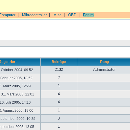
Computer
|
Mikrocontroller
|
Misc
|
OBD
|
Forum
Registriert
Beiträge
Rang
2132
Administrator
. Oktober 2004, 09:52
2
. Februar 2005, 18:52
1
. März 2005, 12:29
4
31. März 2005, 22:01
4
6. Juli 2005, 14:16
1
. August 2005, 19:00
3
September 2005, 10:25
1
September 2005, 13:05