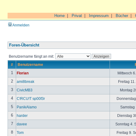
Home
|
Privat
|
Impressum
|
Bücher
|
Anmelden
Foren-Übersicht
Benutzername fängt an mit:
#
Benutzername
1
Florian
Mittwoch 6
2
ami8break
Freitag 11
3
CivicMB3
Montag 28
4
C!RCU!T sp00f3r
Donnerstag 
5
PanikAlamo
Samstag 1
6
harder
Dienstag 30
7
davee
Sonntag 4. 
8
Tom
Freitag 9. 