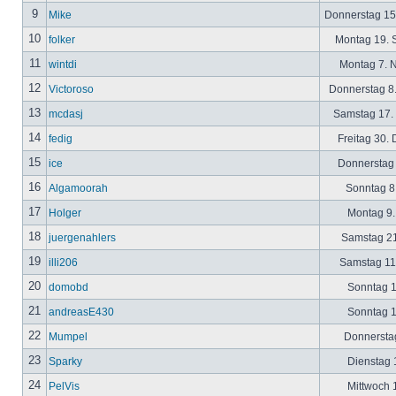
9
Mike
Donnerstag 15
10
folker
Montag 19. 
11
wintdi
Montag 7. 
12
Victoroso
Donnerstag 8
13
mcdasj
Samstag 17.
14
fedig
Freitag 30.
15
ice
Donnerstag 
16
Algamoorah
Sonntag 8.
17
Holger
Montag 9.
18
juergenahlers
Samstag 21
19
illi206
Samstag 11.
20
domobd
Sonntag 1
21
andreasE430
Sonntag 1
22
Mumpel
Donnerstag
23
Sparky
Dienstag 1
24
PelVis
Mittwoch 1