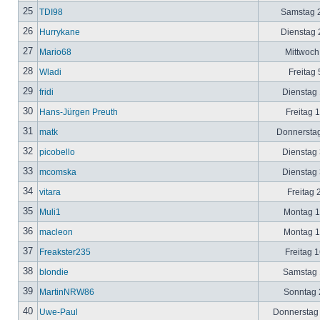
25
TDI98
Samstag 2
26
Hurrykane
Dienstag 2
27
Mario68
Mittwoch
28
Wladi
Freitag 
29
fridi
Dienstag 
30
Hans-Jürgen Preuth
Freitag 
31
matk
Donnerstag
32
picobello
Dienstag 
33
mcomska
Dienstag 
34
vitara
Freitag 
35
Muli1
Montag 12
36
macleon
Montag 12
37
Freakster235
Freitag 1
38
blondie
Samstag 1
39
MartinNRW86
Sonntag 2
40
Uwe-Paul
Donnerstag 