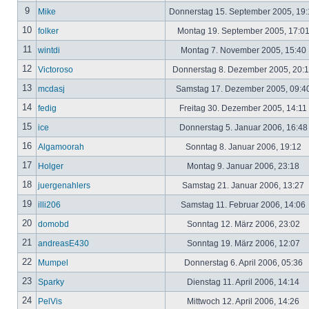
9
Mike
Donnerstag 15. September 2005, 19
10
folker
Montag 19. September 2005, 17:0
11
wintdi
Montag 7. November 2005, 15:40
12
Victoroso
Donnerstag 8. Dezember 2005, 20:
13
mcdasj
Samstag 17. Dezember 2005, 09:4
14
fedig
Freitag 30. Dezember 2005, 14:11
15
ice
Donnerstag 5. Januar 2006, 16:4
16
Algamoorah
Sonntag 8. Januar 2006, 19:12
17
Holger
Montag 9. Januar 2006, 23:18
18
juergenahlers
Samstag 21. Januar 2006, 13:27
19
illi206
Samstag 11. Februar 2006, 14:06
20
domobd
Sonntag 12. März 2006, 23:02
21
andreasE430
Sonntag 19. März 2006, 12:07
22
Mumpel
Donnerstag 6. April 2006, 05:36
23
Sparky
Dienstag 11. April 2006, 14:14
24
PelVis
Mittwoch 12. April 2006, 14:26