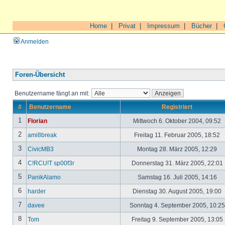
Home
|
Privat
|
Impressum
|
Bücher
|
Anmelden
Foren-Übersicht
Benutzername fängt an mit:
#
Benutzername
Registriert
1
Florian
Mittwoch 6. Oktober 2004, 09:52
2
ami8break
Freitag 11. Februar 2005, 18:52
3
CivicMB3
Montag 28. März 2005, 12:29
4
C!RCU!T sp00f3r
Donnerstag 31. März 2005, 22:01
5
PanikAlamo
Samstag 16. Juli 2005, 14:16
6
harder
Dienstag 30. August 2005, 19:00
7
davee
Sonntag 4. September 2005, 10:2
8
Tom
Freitag 9. September 2005, 13:05