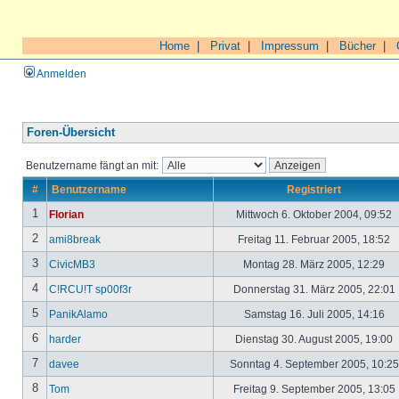
Home
|
Privat
|
Impressum
|
Bücher
|
Anmelden
Foren-Übersicht
Benutzername fängt an mit:
#
Benutzername
Registriert
1
Florian
Mittwoch 6. Oktober 2004, 09:52
2
ami8break
Freitag 11. Februar 2005, 18:52
3
CivicMB3
Montag 28. März 2005, 12:29
4
C!RCU!T sp00f3r
Donnerstag 31. März 2005, 22:01
5
PanikAlamo
Samstag 16. Juli 2005, 14:16
6
harder
Dienstag 30. August 2005, 19:00
7
davee
Sonntag 4. September 2005, 10:2
8
Tom
Freitag 9. September 2005, 13:05