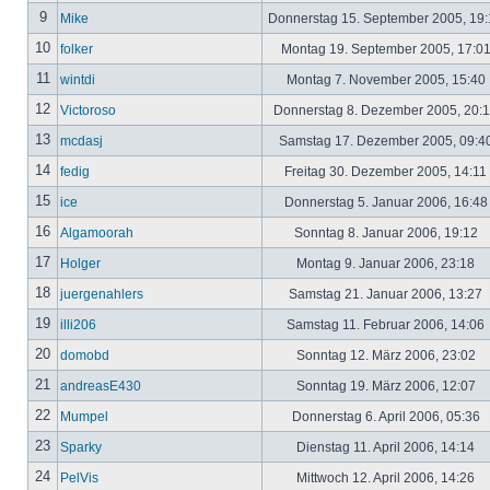
9
Mike
Donnerstag 15. September 2005, 19
10
folker
Montag 19. September 2005, 17:0
11
wintdi
Montag 7. November 2005, 15:40
12
Victoroso
Donnerstag 8. Dezember 2005, 20:
13
mcdasj
Samstag 17. Dezember 2005, 09:4
14
fedig
Freitag 30. Dezember 2005, 14:11
15
ice
Donnerstag 5. Januar 2006, 16:4
16
Algamoorah
Sonntag 8. Januar 2006, 19:12
17
Holger
Montag 9. Januar 2006, 23:18
18
juergenahlers
Samstag 21. Januar 2006, 13:27
19
illi206
Samstag 11. Februar 2006, 14:06
20
domobd
Sonntag 12. März 2006, 23:02
21
andreasE430
Sonntag 19. März 2006, 12:07
22
Mumpel
Donnerstag 6. April 2006, 05:36
23
Sparky
Dienstag 11. April 2006, 14:14
24
PelVis
Mittwoch 12. April 2006, 14:26