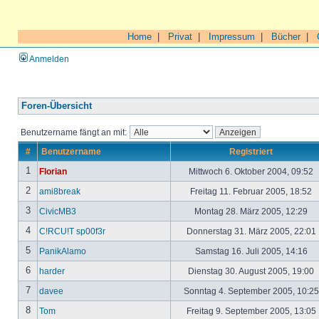
Home
|
Privat
|
Impressum
|
Bücher
|
Anmelden
Foren-Übersicht
Benutzername fängt an mit:
#
Benutzername
Registriert
1
Florian
Mittwoch 6. Oktober 2004, 09:52
2
ami8break
Freitag 11. Februar 2005, 18:52
3
CivicMB3
Montag 28. März 2005, 12:29
4
C!RCU!T sp00f3r
Donnerstag 31. März 2005, 22:01
5
PanikAlamo
Samstag 16. Juli 2005, 14:16
6
harder
Dienstag 30. August 2005, 19:00
7
davee
Sonntag 4. September 2005, 10:2
8
Tom
Freitag 9. September 2005, 13:05