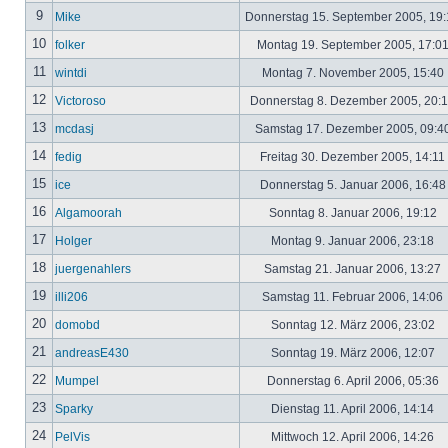
9
Mike
Donnerstag 15. September 2005, 19
10
folker
Montag 19. September 2005, 17:0
11
wintdi
Montag 7. November 2005, 15:40
12
Victoroso
Donnerstag 8. Dezember 2005, 20:
13
mcdasj
Samstag 17. Dezember 2005, 09:4
14
fedig
Freitag 30. Dezember 2005, 14:11
15
ice
Donnerstag 5. Januar 2006, 16:4
16
Algamoorah
Sonntag 8. Januar 2006, 19:12
17
Holger
Montag 9. Januar 2006, 23:18
18
juergenahlers
Samstag 21. Januar 2006, 13:27
19
illi206
Samstag 11. Februar 2006, 14:06
20
domobd
Sonntag 12. März 2006, 23:02
21
andreasE430
Sonntag 19. März 2006, 12:07
22
Mumpel
Donnerstag 6. April 2006, 05:36
23
Sparky
Dienstag 11. April 2006, 14:14
24
PelVis
Mittwoch 12. April 2006, 14:26