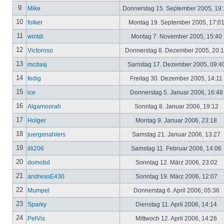
9
Mike
Donnerstag 15. September 2005, 19
10
folker
Montag 19. September 2005, 17:0
11
wintdi
Montag 7. November 2005, 15:40
12
Victoroso
Donnerstag 8. Dezember 2005, 20:
13
mcdasj
Samstag 17. Dezember 2005, 09:4
14
fedig
Freitag 30. Dezember 2005, 14:11
15
ice
Donnerstag 5. Januar 2006, 16:4
16
Algamoorah
Sonntag 8. Januar 2006, 19:12
17
Holger
Montag 9. Januar 2006, 23:18
18
juergenahlers
Samstag 21. Januar 2006, 13:27
19
illi206
Samstag 11. Februar 2006, 14:06
20
domobd
Sonntag 12. März 2006, 23:02
21
andreasE430
Sonntag 19. März 2006, 12:07
22
Mumpel
Donnerstag 6. April 2006, 05:36
23
Sparky
Dienstag 11. April 2006, 14:14
24
PelVis
Mittwoch 12. April 2006, 14:26