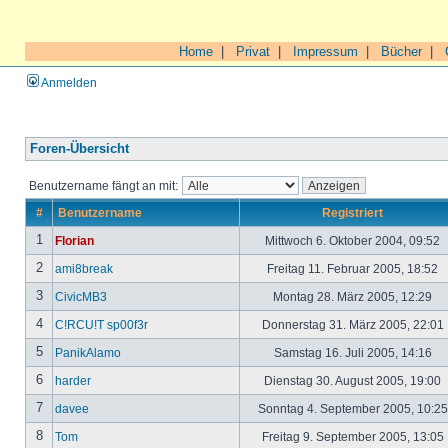
Home
|
Privat
|
Impressum
|
Bücher
|
Anmelden
Foren-Übersicht
Benutzername fängt an mit:
#
Benutzername
Registriert
1
Florian
Mittwoch 6. Oktober 2004, 09:52
2
ami8break
Freitag 11. Februar 2005, 18:52
3
CivicMB3
Montag 28. März 2005, 12:29
4
C!RCU!T sp00f3r
Donnerstag 31. März 2005, 22:01
5
PanikAlamo
Samstag 16. Juli 2005, 14:16
6
harder
Dienstag 30. August 2005, 19:00
7
davee
Sonntag 4. September 2005, 10:2
8
Tom
Freitag 9. September 2005, 13:05