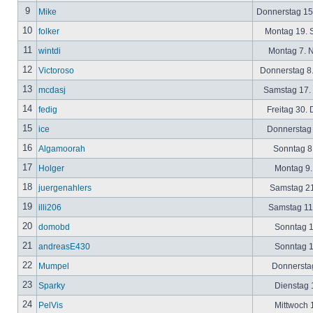
9
Mike
Donnerstag 15
10
folker
Montag 19. 
11
wintdi
Montag 7. 
12
Victoroso
Donnerstag 8
13
mcdasj
Samstag 17.
14
fedig
Freitag 30.
15
ice
Donnerstag 
16
Algamoorah
Sonntag 8.
17
Holger
Montag 9.
18
juergenahlers
Samstag 21
19
illi206
Samstag 11.
20
domobd
Sonntag 1
21
andreasE430
Sonntag 1
22
Mumpel
Donnerstag
23
Sparky
Dienstag 1
24
PelVis
Mittwoch 1