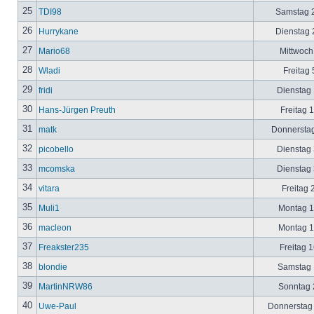
25
TDI98
Samstag 2
26
Hurrykane
Dienstag 2
27
Mario68
Mittwoch
28
Wladi
Freitag 
29
fridi
Dienstag 
30
Hans-Jürgen Preuth
Freitag 
31
matk
Donnerstag
32
picobello
Dienstag 
33
mcomska
Dienstag 
34
vitara
Freitag 
35
Muli1
Montag 12
36
macleon
Montag 12
37
Freakster235
Freitag 1
38
blondie
Samstag 1
39
MartinNRW86
Sonntag 2
40
Uwe-Paul
Donnerstag 