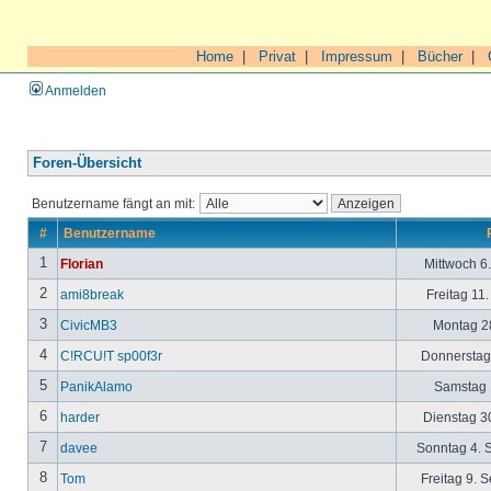
Home
|
Privat
|
Impressum
|
Bücher
|
Anmelden
Foren-Übersicht
Benutzername fängt an mit:
#
Benutzername
1
Florian
Mittwoch 6
2
ami8break
Freitag 11
3
CivicMB3
Montag 28
4
C!RCU!T sp00f3r
Donnerstag 
5
PanikAlamo
Samstag 1
6
harder
Dienstag 30
7
davee
Sonntag 4. 
8
Tom
Freitag 9. 