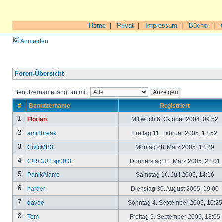
Home
|
Privat
|
Impressum
|
Bücher
|
Anmelden
Foren-Übersicht
Benutzername fängt an mit:
#
Benutzername
Registriert
1
Florian
Mittwoch 6. Oktober 2004, 09:52
2
ami8break
Freitag 11. Februar 2005, 18:52
3
CivicMB3
Montag 28. März 2005, 12:29
4
C!RCU!T sp00f3r
Donnerstag 31. März 2005, 22:01
5
PanikAlamo
Samstag 16. Juli 2005, 14:16
6
harder
Dienstag 30. August 2005, 19:00
7
davee
Sonntag 4. September 2005, 10:2
8
Tom
Freitag 9. September 2005, 13:05