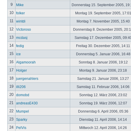
9
Mike
Donnerstag 15. September 2005, 19
10
folker
Montag 19. September 2005, 17:0
11
wintdi
Montag 7. November 2005, 15:40
12
Victoroso
Donnerstag 8. Dezember 2005, 20:
13
mcdasj
Samstag 17. Dezember 2005, 09:4
14
fedig
Freitag 30. Dezember 2005, 14:11
15
ice
Donnerstag 5. Januar 2006, 16:4
16
Algamoorah
Sonntag 8. Januar 2006, 19:12
17
Holger
Montag 9. Januar 2006, 23:18
18
juergenahlers
Samstag 21. Januar 2006, 13:27
19
illi206
Samstag 11. Februar 2006, 14:06
20
domobd
Sonntag 12. März 2006, 23:02
21
andreasE430
Sonntag 19. März 2006, 12:07
22
Mumpel
Donnerstag 6. April 2006, 05:36
23
Sparky
Dienstag 11. April 2006, 14:14
24
PelVis
Mittwoch 12. April 2006, 14:26