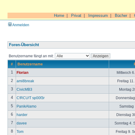
Home
|
Privat
|
Impressum
|
Bücher
|
Anmelden
Foren-Übersicht
Benutzername fängt an mit:
#
Benutzername
1
Florian
Mittwoch 6
2
ami8break
Freitag 11
3
CivicMB3
Montag 28
4
C!RCU!T sp00f3r
Donnerstag 
5
PanikAlamo
Samstag 1
6
harder
Dienstag 30
7
davee
Sonntag 4. 
8
Tom
Freitag 9. 