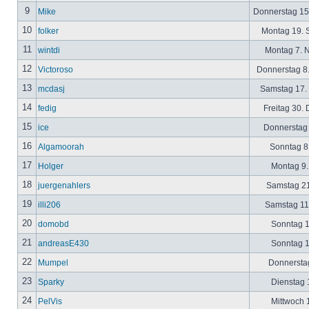
9
Mike
Donnerstag 15
10
folker
Montag 19. 
11
wintdi
Montag 7. 
12
Victoroso
Donnerstag 8
13
mcdasj
Samstag 17.
14
fedig
Freitag 30.
15
ice
Donnerstag 
16
Algamoorah
Sonntag 8.
17
Holger
Montag 9.
18
juergenahlers
Samstag 21
19
illi206
Samstag 11.
20
domobd
Sonntag 1
21
andreasE430
Sonntag 1
22
Mumpel
Donnerstag
23
Sparky
Dienstag 1
24
PelVis
Mittwoch 1