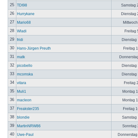
25
TDI98
Samstag 2
26
Hurrykane
Dienstag 2
27
Mario68
Mittwoch
28
Wladi
Freitag 
29
fridi
Dienstag 
30
Hans-Jürgen Preuth
Freitag 
31
matk
Donnerstag
32
picobello
Dienstag 
33
mcomska
Dienstag 
34
vitara
Freitag 
35
Muli1
Montag 12
36
macleon
Montag 12
37
Freakster235
Freitag 1
38
blondie
Samstag 1
39
MartinNRW86
Sonntag 2
40
Uwe-Paul
Donnerstag 