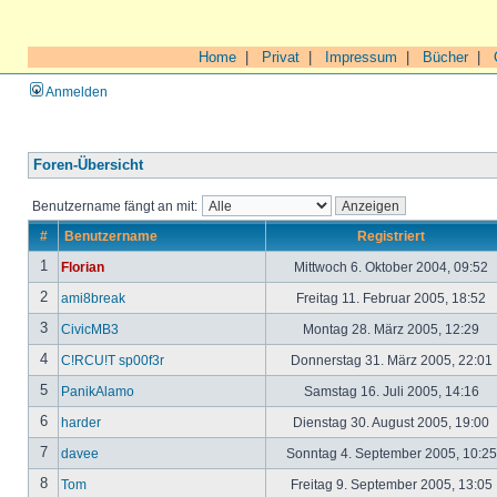
Home
|
Privat
|
Impressum
|
Bücher
|
Anmelden
Foren-Übersicht
Benutzername fängt an mit:
#
Benutzername
Registriert
1
Florian
Mittwoch 6. Oktober 2004, 09:52
2
ami8break
Freitag 11. Februar 2005, 18:52
3
CivicMB3
Montag 28. März 2005, 12:29
4
C!RCU!T sp00f3r
Donnerstag 31. März 2005, 22:01
5
PanikAlamo
Samstag 16. Juli 2005, 14:16
6
harder
Dienstag 30. August 2005, 19:00
7
davee
Sonntag 4. September 2005, 10:2
8
Tom
Freitag 9. September 2005, 13:05