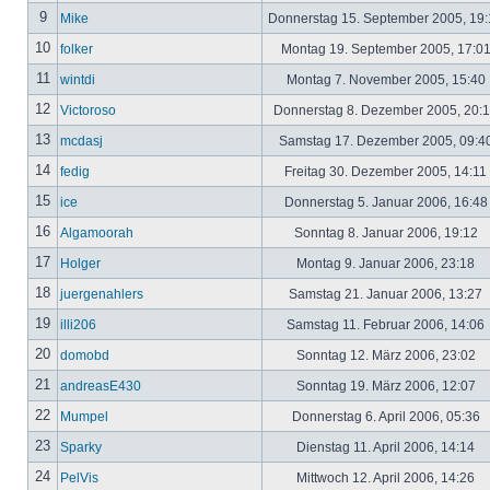
9
Mike
Donnerstag 15. September 2005, 19
10
folker
Montag 19. September 2005, 17:0
11
wintdi
Montag 7. November 2005, 15:40
12
Victoroso
Donnerstag 8. Dezember 2005, 20:
13
mcdasj
Samstag 17. Dezember 2005, 09:4
14
fedig
Freitag 30. Dezember 2005, 14:11
15
ice
Donnerstag 5. Januar 2006, 16:4
16
Algamoorah
Sonntag 8. Januar 2006, 19:12
17
Holger
Montag 9. Januar 2006, 23:18
18
juergenahlers
Samstag 21. Januar 2006, 13:27
19
illi206
Samstag 11. Februar 2006, 14:06
20
domobd
Sonntag 12. März 2006, 23:02
21
andreasE430
Sonntag 19. März 2006, 12:07
22
Mumpel
Donnerstag 6. April 2006, 05:36
23
Sparky
Dienstag 11. April 2006, 14:14
24
PelVis
Mittwoch 12. April 2006, 14:26