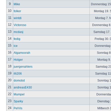
9
Mike
Donnerstag 15
10
folker
Montag 19. 
11
wintdi
Montag 7. 
12
Victoroso
Donnerstag 8
13
mcdasj
Samstag 17.
14
fedig
Freitag 30.
15
ice
Donnerstag 
16
Algamoorah
Sonntag 8.
17
Holger
Montag 9.
18
juergenahlers
Samstag 21
19
illi206
Samstag 11.
20
domobd
Sonntag 1
21
andreasE430
Sonntag 1
22
Mumpel
Donnerstag
23
Sparky
Dienstag 1
24
PelVis
Mittwoch 1