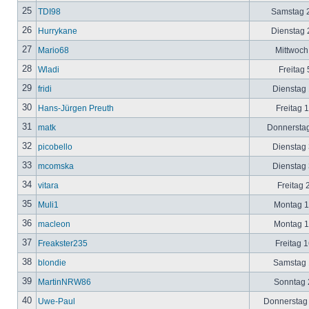
25
TDI98
Samstag 2
26
Hurrykane
Dienstag 2
27
Mario68
Mittwoch
28
Wladi
Freitag 
29
fridi
Dienstag 
30
Hans-Jürgen Preuth
Freitag 
31
matk
Donnerstag
32
picobello
Dienstag 
33
mcomska
Dienstag 
34
vitara
Freitag 
35
Muli1
Montag 12
36
macleon
Montag 12
37
Freakster235
Freitag 1
38
blondie
Samstag 1
39
MartinNRW86
Sonntag 2
40
Uwe-Paul
Donnerstag 