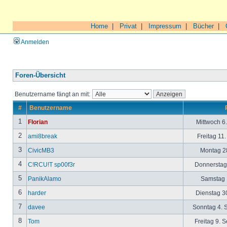
Home
|
Privat
|
Impressum
|
Bücher
|
Anmelden
Foren-Übersicht
Benutzername fängt an mit:
#
Benutzername
1
Florian
Mittwoch 6
2
ami8break
Freitag 11
3
CivicMB3
Montag 28
4
C!RCU!T sp00f3r
Donnerstag 
5
PanikAlamo
Samstag 1
6
harder
Dienstag 30
7
davee
Sonntag 4. 
8
Tom
Freitag 9. 