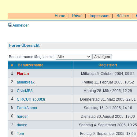
Home
|
Privat
|
Impressum
|
Bücher
|
Anmelden
Foren-Übersicht
Benutzername fängt an mit:
#
Benutzername
Registriert
1
Florian
Mittwoch 6. Oktober 2004, 09:52
2
ami8break
Freitag 11. Februar 2005, 18:52
3
CivicMB3
Montag 28. März 2005, 12:29
4
C!RCU!T sp00f3r
Donnerstag 31. März 2005, 22:01
5
PanikAlamo
Samstag 16. Juli 2005, 14:16
6
harder
Dienstag 30. August 2005, 19:00
7
davee
Sonntag 4. September 2005, 10:2
8
Tom
Freitag 9. September 2005, 13:05