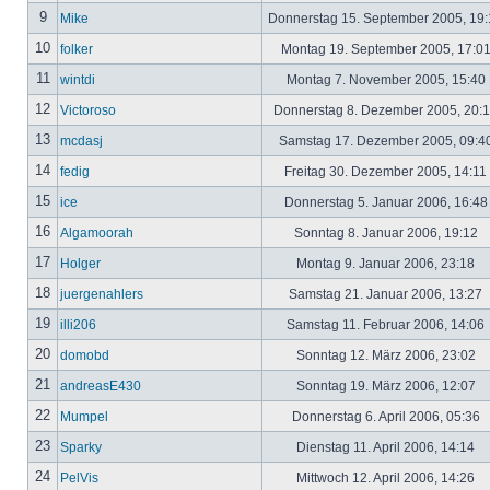
9
Mike
Donnerstag 15. September 2005, 19
10
folker
Montag 19. September 2005, 17:0
11
wintdi
Montag 7. November 2005, 15:40
12
Victoroso
Donnerstag 8. Dezember 2005, 20:
13
mcdasj
Samstag 17. Dezember 2005, 09:4
14
fedig
Freitag 30. Dezember 2005, 14:11
15
ice
Donnerstag 5. Januar 2006, 16:4
16
Algamoorah
Sonntag 8. Januar 2006, 19:12
17
Holger
Montag 9. Januar 2006, 23:18
18
juergenahlers
Samstag 21. Januar 2006, 13:27
19
illi206
Samstag 11. Februar 2006, 14:06
20
domobd
Sonntag 12. März 2006, 23:02
21
andreasE430
Sonntag 19. März 2006, 12:07
22
Mumpel
Donnerstag 6. April 2006, 05:36
23
Sparky
Dienstag 11. April 2006, 14:14
24
PelVis
Mittwoch 12. April 2006, 14:26