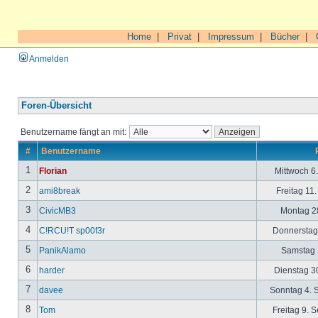
Home
|
Privat
|
Impressum
|
Bücher
|
Anmelden
Foren-Übersicht
Benutzername fängt an mit:
#
Benutzername
1
Florian
Mittwoch 6
2
ami8break
Freitag 11
3
CivicMB3
Montag 28
4
C!RCU!T sp00f3r
Donnerstag 
5
PanikAlamo
Samstag 1
6
harder
Dienstag 30
7
davee
Sonntag 4. 
8
Tom
Freitag 9. 