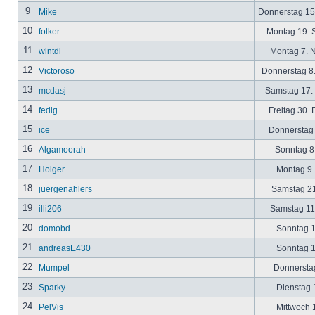
9
Mike
Donnerstag 15
10
folker
Montag 19. 
11
wintdi
Montag 7. 
12
Victoroso
Donnerstag 8
13
mcdasj
Samstag 17.
14
fedig
Freitag 30.
15
ice
Donnerstag 
16
Algamoorah
Sonntag 8.
17
Holger
Montag 9.
18
juergenahlers
Samstag 21
19
illi206
Samstag 11.
20
domobd
Sonntag 1
21
andreasE430
Sonntag 1
22
Mumpel
Donnerstag
23
Sparky
Dienstag 1
24
PelVis
Mittwoch 1