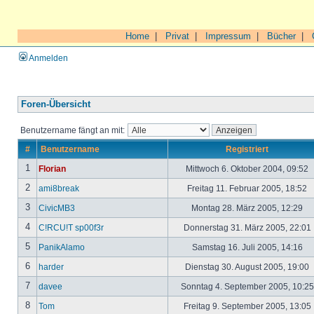
Home
|
Privat
|
Impressum
|
Bücher
|
Anmelden
Foren-Übersicht
Benutzername fängt an mit:
#
Benutzername
Registriert
1
Florian
Mittwoch 6. Oktober 2004, 09:52
2
ami8break
Freitag 11. Februar 2005, 18:52
3
CivicMB3
Montag 28. März 2005, 12:29
4
C!RCU!T sp00f3r
Donnerstag 31. März 2005, 22:01
5
PanikAlamo
Samstag 16. Juli 2005, 14:16
6
harder
Dienstag 30. August 2005, 19:00
7
davee
Sonntag 4. September 2005, 10:2
8
Tom
Freitag 9. September 2005, 13:05