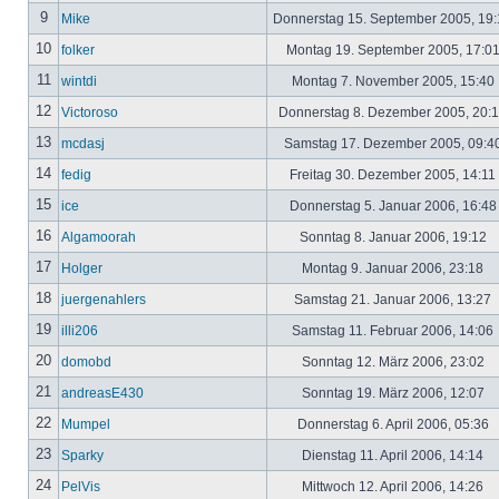
9
Mike
Donnerstag 15. September 2005, 19
10
folker
Montag 19. September 2005, 17:0
11
wintdi
Montag 7. November 2005, 15:40
12
Victoroso
Donnerstag 8. Dezember 2005, 20:
13
mcdasj
Samstag 17. Dezember 2005, 09:4
14
fedig
Freitag 30. Dezember 2005, 14:11
15
ice
Donnerstag 5. Januar 2006, 16:4
16
Algamoorah
Sonntag 8. Januar 2006, 19:12
17
Holger
Montag 9. Januar 2006, 23:18
18
juergenahlers
Samstag 21. Januar 2006, 13:27
19
illi206
Samstag 11. Februar 2006, 14:06
20
domobd
Sonntag 12. März 2006, 23:02
21
andreasE430
Sonntag 19. März 2006, 12:07
22
Mumpel
Donnerstag 6. April 2006, 05:36
23
Sparky
Dienstag 11. April 2006, 14:14
24
PelVis
Mittwoch 12. April 2006, 14:26