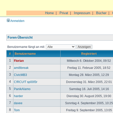
Home
|
Privat
|
Impressum
|
Bücher
|
Anmelden
Foren-Übersicht
Benutzername fängt an mit:
#
Benutzername
Registriert
1
Florian
Mittwoch 6. Oktober 2004, 09:52
2
ami8break
Freitag 11. Februar 2005, 18:52
3
CivicMB3
Montag 28. März 2005, 12:29
4
C!RCU!T sp00f3r
Donnerstag 31. März 2005, 22:01
5
PanikAlamo
Samstag 16. Juli 2005, 14:16
6
harder
Dienstag 30. August 2005, 19:00
7
davee
Sonntag 4. September 2005, 10:2
8
Tom
Freitag 9. September 2005, 13:05