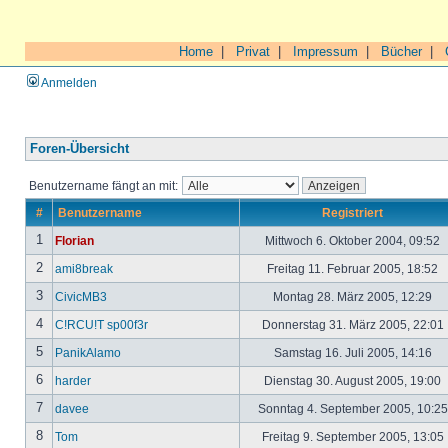
Home
|
Privat
|
Impressum
|
Bücher
|
Anmelden
Foren-Übersicht
Benutzername fängt an mit:
#
Benutzername
Registriert
1
Florian
Mittwoch 6. Oktober 2004, 09:52
2
ami8break
Freitag 11. Februar 2005, 18:52
3
CivicMB3
Montag 28. März 2005, 12:29
4
C!RCU!T sp00f3r
Donnerstag 31. März 2005, 22:01
5
PanikAlamo
Samstag 16. Juli 2005, 14:16
6
harder
Dienstag 30. August 2005, 19:00
7
davee
Sonntag 4. September 2005, 10:2
8
Tom
Freitag 9. September 2005, 13:05