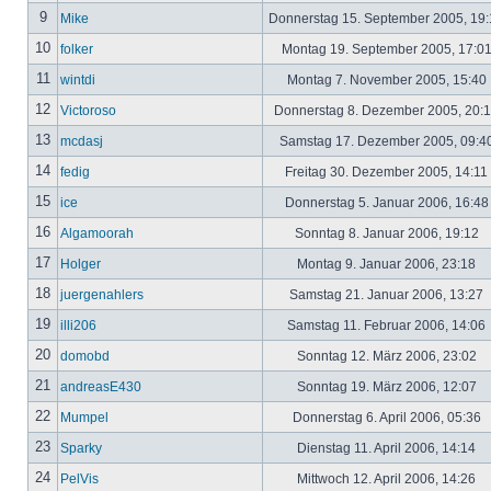
9
Mike
Donnerstag 15. September 2005, 19
10
folker
Montag 19. September 2005, 17:0
11
wintdi
Montag 7. November 2005, 15:40
12
Victoroso
Donnerstag 8. Dezember 2005, 20:
13
mcdasj
Samstag 17. Dezember 2005, 09:4
14
fedig
Freitag 30. Dezember 2005, 14:11
15
ice
Donnerstag 5. Januar 2006, 16:4
16
Algamoorah
Sonntag 8. Januar 2006, 19:12
17
Holger
Montag 9. Januar 2006, 23:18
18
juergenahlers
Samstag 21. Januar 2006, 13:27
19
illi206
Samstag 11. Februar 2006, 14:06
20
domobd
Sonntag 12. März 2006, 23:02
21
andreasE430
Sonntag 19. März 2006, 12:07
22
Mumpel
Donnerstag 6. April 2006, 05:36
23
Sparky
Dienstag 11. April 2006, 14:14
24
PelVis
Mittwoch 12. April 2006, 14:26