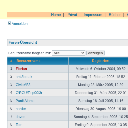
Home
|
Privat
|
Impressum
|
Bücher
|
Anmelden
Foren-Übersicht
Benutzername fängt an mit:
#
Benutzername
Registriert
1
Florian
Mittwoch 6. Oktober 2004, 09:52
2
ami8break
Freitag 11. Februar 2005, 18:52
3
CivicMB3
Montag 28. März 2005, 12:29
4
C!RCU!T sp00f3r
Donnerstag 31. März 2005, 22:01
5
PanikAlamo
Samstag 16. Juli 2005, 14:16
6
harder
Dienstag 30. August 2005, 19:00
7
davee
Sonntag 4. September 2005, 10:2
8
Tom
Freitag 9. September 2005, 13:05