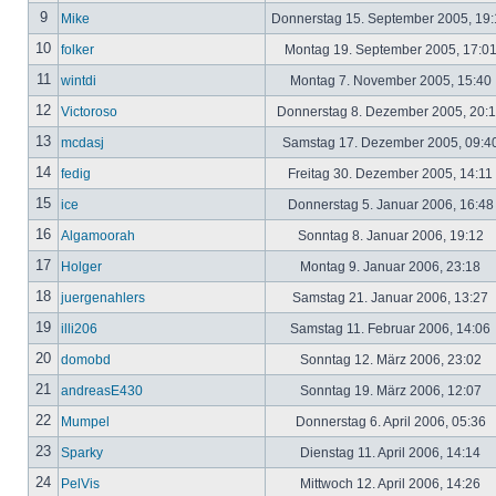
9
Mike
Donnerstag 15. September 2005, 19
10
folker
Montag 19. September 2005, 17:0
11
wintdi
Montag 7. November 2005, 15:40
12
Victoroso
Donnerstag 8. Dezember 2005, 20:
13
mcdasj
Samstag 17. Dezember 2005, 09:4
14
fedig
Freitag 30. Dezember 2005, 14:11
15
ice
Donnerstag 5. Januar 2006, 16:4
16
Algamoorah
Sonntag 8. Januar 2006, 19:12
17
Holger
Montag 9. Januar 2006, 23:18
18
juergenahlers
Samstag 21. Januar 2006, 13:27
19
illi206
Samstag 11. Februar 2006, 14:06
20
domobd
Sonntag 12. März 2006, 23:02
21
andreasE430
Sonntag 19. März 2006, 12:07
22
Mumpel
Donnerstag 6. April 2006, 05:36
23
Sparky
Dienstag 11. April 2006, 14:14
24
PelVis
Mittwoch 12. April 2006, 14:26