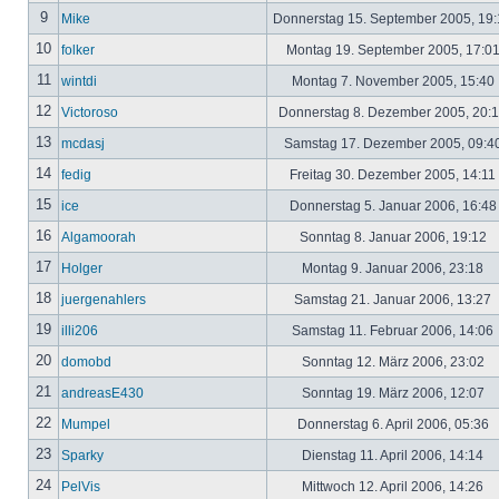
9
Mike
Donnerstag 15. September 2005, 19
10
folker
Montag 19. September 2005, 17:0
11
wintdi
Montag 7. November 2005, 15:40
12
Victoroso
Donnerstag 8. Dezember 2005, 20:
13
mcdasj
Samstag 17. Dezember 2005, 09:4
14
fedig
Freitag 30. Dezember 2005, 14:11
15
ice
Donnerstag 5. Januar 2006, 16:4
16
Algamoorah
Sonntag 8. Januar 2006, 19:12
17
Holger
Montag 9. Januar 2006, 23:18
18
juergenahlers
Samstag 21. Januar 2006, 13:27
19
illi206
Samstag 11. Februar 2006, 14:06
20
domobd
Sonntag 12. März 2006, 23:02
21
andreasE430
Sonntag 19. März 2006, 12:07
22
Mumpel
Donnerstag 6. April 2006, 05:36
23
Sparky
Dienstag 11. April 2006, 14:14
24
PelVis
Mittwoch 12. April 2006, 14:26