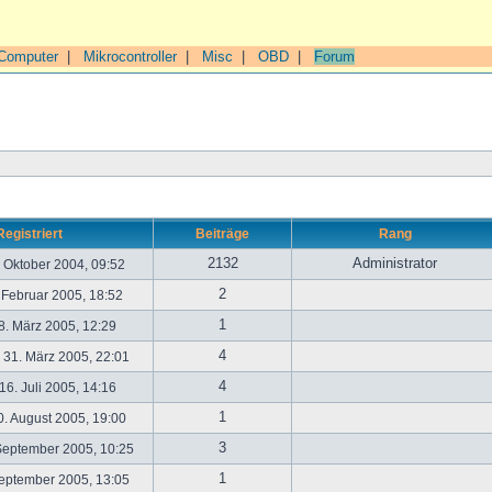
Computer
|
Mikrocontroller
|
Misc
|
OBD
|
Forum
Registriert
Beiträge
Rang
2132
Administrator
. Oktober 2004, 09:52
2
. Februar 2005, 18:52
1
. März 2005, 12:29
4
31. März 2005, 22:01
4
6. Juli 2005, 14:16
1
. August 2005, 19:00
3
September 2005, 10:25
1
September 2005, 13:05