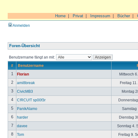
Home
|
Privat
|
Impressum
|
Bücher
|
Anmelden
Foren-Übersicht
Benutzername fängt an mit:
#
Benutzername
1
Florian
Mittwoch 6
2
ami8break
Freitag 11
3
CivicMB3
Montag 28
4
C!RCU!T sp00f3r
Donnerstag 
5
PanikAlamo
Samstag 1
6
harder
Dienstag 30
7
davee
Sonntag 4. 
8
Tom
Freitag 9. 