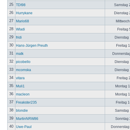
25
TDI98
Samstag 2
26
Hurrykane
Dienstag 2
27
Mario68
Mittwoch
28
Wladi
Freitag 
29
fridi
Dienstag 
30
Hans-Jürgen Preuth
Freitag 
31
matk
Donnerstag
32
picobello
Dienstag 
33
mcomska
Dienstag 
34
vitara
Freitag 
35
Muli1
Montag 12
36
macleon
Montag 12
37
Freakster235
Freitag 1
38
blondie
Samstag 1
39
MartinNRW86
Sonntag 2
40
Uwe-Paul
Donnerstag 