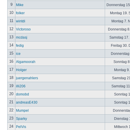
9
Mike
Donnerstag 15
10
folker
Montag 19. 
11
wintdi
Montag 7. 
12
Victoroso
Donnerstag 8
13
mcdasj
Samstag 17.
14
fedig
Freitag 30.
15
ice
Donnerstag 
16
Algamoorah
Sonntag 8.
17
Holger
Montag 9.
18
juergenahlers
Samstag 21
19
illi206
Samstag 11.
20
domobd
Sonntag 1
21
andreasE430
Sonntag 1
22
Mumpel
Donnerstag
23
Sparky
Dienstag 1
24
PelVis
Mittwoch 1