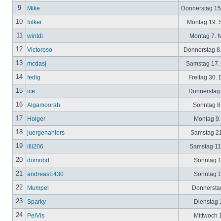
9
Mike
Donnerstag 15
10
folker
Montag 19. 
11
wintdi
Montag 7. 
12
Victoroso
Donnerstag 8
13
mcdasj
Samstag 17.
14
fedig
Freitag 30.
15
ice
Donnerstag 
16
Algamoorah
Sonntag 8.
17
Holger
Montag 9.
18
juergenahlers
Samstag 21
19
illi206
Samstag 11.
20
domobd
Sonntag 1
21
andreasE430
Sonntag 1
22
Mumpel
Donnerstag
23
Sparky
Dienstag 1
24
PelVis
Mittwoch 1