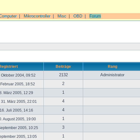
Computer
|
Mikrocontroller
|
Misc
|
OBD
|
Forum
Registriert
Beiträge
Rang
2132
Administrator
. Oktober 2004, 09:52
2
. Februar 2005, 18:52
1
. März 2005, 12:29
4
31. März 2005, 22:01
4
6. Juli 2005, 14:16
1
. August 2005, 19:00
3
September 2005, 10:25
1
September 2005, 13:05