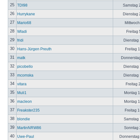
25
TDI98
Samstag 2
26
Hurrykane
Dienstag 2
27
Mario68
Mittwoch
28
Wladi
Freitag 
29
fridi
Dienstag 
30
Hans-Jürgen Preuth
Freitag 
31
matk
Donnerstag
32
picobello
Dienstag 
33
mcomska
Dienstag 
34
vitara
Freitag 
35
Muli1
Montag 12
36
macleon
Montag 12
37
Freakster235
Freitag 1
38
blondie
Samstag 1
39
MartinNRW86
Sonntag 2
40
Uwe-Paul
Donnerstag 