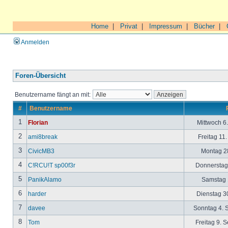
Home
|
Privat
|
Impressum
|
Bücher
|
Anmelden
Foren-Übersicht
Benutzername fängt an mit:
#
Benutzername
1
Florian
Mittwoch 6
2
ami8break
Freitag 11
3
CivicMB3
Montag 28
4
C!RCU!T sp00f3r
Donnerstag 
5
PanikAlamo
Samstag 1
6
harder
Dienstag 30
7
davee
Sonntag 4. 
8
Tom
Freitag 9. 