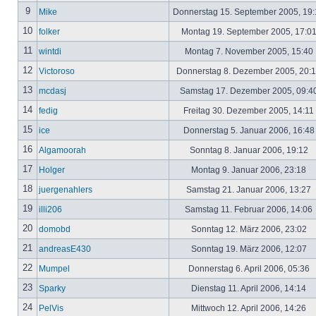
9
Mike
Donnerstag 15. September 2005, 19
10
folker
Montag 19. September 2005, 17:0
11
wintdi
Montag 7. November 2005, 15:40
12
Victoroso
Donnerstag 8. Dezember 2005, 20:
13
mcdasj
Samstag 17. Dezember 2005, 09:4
14
fedig
Freitag 30. Dezember 2005, 14:11
15
ice
Donnerstag 5. Januar 2006, 16:4
16
Algamoorah
Sonntag 8. Januar 2006, 19:12
17
Holger
Montag 9. Januar 2006, 23:18
18
juergenahlers
Samstag 21. Januar 2006, 13:27
19
illi206
Samstag 11. Februar 2006, 14:06
20
domobd
Sonntag 12. März 2006, 23:02
21
andreasE430
Sonntag 19. März 2006, 12:07
22
Mumpel
Donnerstag 6. April 2006, 05:36
23
Sparky
Dienstag 11. April 2006, 14:14
24
PelVis
Mittwoch 12. April 2006, 14:26