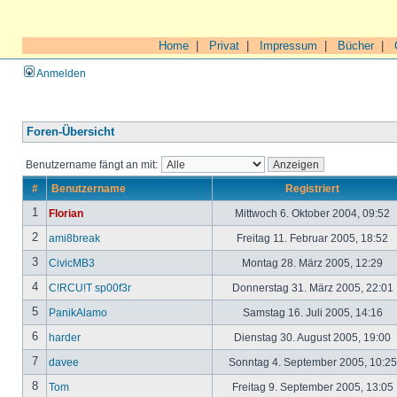
Home
|
Privat
|
Impressum
|
Bücher
|
Anmelden
Foren-Übersicht
Benutzername fängt an mit:
#
Benutzername
Registriert
1
Florian
Mittwoch 6. Oktober 2004, 09:52
2
ami8break
Freitag 11. Februar 2005, 18:52
3
CivicMB3
Montag 28. März 2005, 12:29
4
C!RCU!T sp00f3r
Donnerstag 31. März 2005, 22:01
5
PanikAlamo
Samstag 16. Juli 2005, 14:16
6
harder
Dienstag 30. August 2005, 19:00
7
davee
Sonntag 4. September 2005, 10:2
8
Tom
Freitag 9. September 2005, 13:05