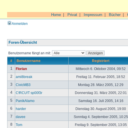
Home
|
Privat
|
Impressum
|
Bücher
|
Anmelden
Foren-Übersicht
Benutzername fängt an mit:
#
Benutzername
Registriert
1
Florian
Mittwoch 6. Oktober 2004, 09:52
2
ami8break
Freitag 11. Februar 2005, 18:52
3
CivicMB3
Montag 28. März 2005, 12:29
4
C!RCU!T sp00f3r
Donnerstag 31. März 2005, 22:01
5
PanikAlamo
Samstag 16. Juli 2005, 14:16
6
harder
Dienstag 30. August 2005, 19:00
7
davee
Sonntag 4. September 2005, 10:2
8
Tom
Freitag 9. September 2005, 13:05