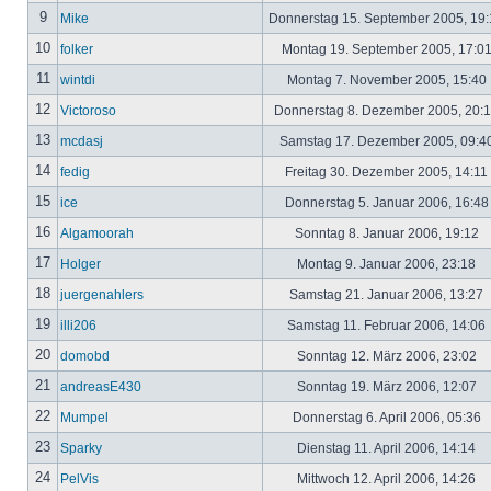
9
Mike
Donnerstag 15. September 2005, 19
10
folker
Montag 19. September 2005, 17:0
11
wintdi
Montag 7. November 2005, 15:40
12
Victoroso
Donnerstag 8. Dezember 2005, 20:
13
mcdasj
Samstag 17. Dezember 2005, 09:4
14
fedig
Freitag 30. Dezember 2005, 14:11
15
ice
Donnerstag 5. Januar 2006, 16:4
16
Algamoorah
Sonntag 8. Januar 2006, 19:12
17
Holger
Montag 9. Januar 2006, 23:18
18
juergenahlers
Samstag 21. Januar 2006, 13:27
19
illi206
Samstag 11. Februar 2006, 14:06
20
domobd
Sonntag 12. März 2006, 23:02
21
andreasE430
Sonntag 19. März 2006, 12:07
22
Mumpel
Donnerstag 6. April 2006, 05:36
23
Sparky
Dienstag 11. April 2006, 14:14
24
PelVis
Mittwoch 12. April 2006, 14:26