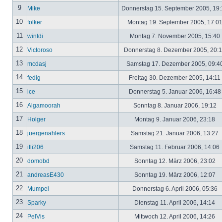
9
Mike
Donnerstag 15. September 2005, 19
10
folker
Montag 19. September 2005, 17:0
11
wintdi
Montag 7. November 2005, 15:40
12
Victoroso
Donnerstag 8. Dezember 2005, 20:
13
mcdasj
Samstag 17. Dezember 2005, 09:4
14
fedig
Freitag 30. Dezember 2005, 14:11
15
ice
Donnerstag 5. Januar 2006, 16:4
16
Algamoorah
Sonntag 8. Januar 2006, 19:12
17
Holger
Montag 9. Januar 2006, 23:18
18
juergenahlers
Samstag 21. Januar 2006, 13:27
19
illi206
Samstag 11. Februar 2006, 14:06
20
domobd
Sonntag 12. März 2006, 23:02
21
andreasE430
Sonntag 19. März 2006, 12:07
22
Mumpel
Donnerstag 6. April 2006, 05:36
23
Sparky
Dienstag 11. April 2006, 14:14
24
PelVis
Mittwoch 12. April 2006, 14:26