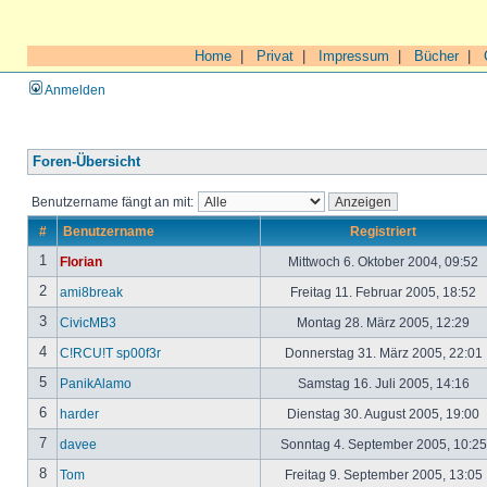
Home
|
Privat
|
Impressum
|
Bücher
|
Anmelden
Foren-Übersicht
Benutzername fängt an mit:
#
Benutzername
Registriert
1
Florian
Mittwoch 6. Oktober 2004, 09:52
2
ami8break
Freitag 11. Februar 2005, 18:52
3
CivicMB3
Montag 28. März 2005, 12:29
4
C!RCU!T sp00f3r
Donnerstag 31. März 2005, 22:01
5
PanikAlamo
Samstag 16. Juli 2005, 14:16
6
harder
Dienstag 30. August 2005, 19:00
7
davee
Sonntag 4. September 2005, 10:2
8
Tom
Freitag 9. September 2005, 13:05