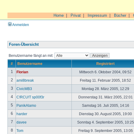
Home
|
Privat
|
Impressum
|
Bücher
|
Anmelden
Foren-Übersicht
Benutzername fängt an mit:
#
Benutzername
Registriert
1
Florian
Mittwoch 6. Oktober 2004, 09:52
2
ami8break
Freitag 11. Februar 2005, 18:52
3
CivicMB3
Montag 28. März 2005, 12:29
4
C!RCU!T sp00f3r
Donnerstag 31. März 2005, 22:01
5
PanikAlamo
Samstag 16. Juli 2005, 14:16
6
harder
Dienstag 30. August 2005, 19:00
7
davee
Sonntag 4. September 2005, 10:2
8
Tom
Freitag 9. September 2005, 13:05