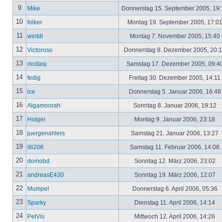
9
Mike
Donnerstag 15. September 2005, 19
10
folker
Montag 19. September 2005, 17:0
11
wintdi
Montag 7. November 2005, 15:40
12
Victoroso
Donnerstag 8. Dezember 2005, 20:
13
mcdasj
Samstag 17. Dezember 2005, 09:4
14
fedig
Freitag 30. Dezember 2005, 14:11
15
ice
Donnerstag 5. Januar 2006, 16:4
16
Algamoorah
Sonntag 8. Januar 2006, 19:12
17
Holger
Montag 9. Januar 2006, 23:18
18
juergenahlers
Samstag 21. Januar 2006, 13:27
19
illi206
Samstag 11. Februar 2006, 14:06
20
domobd
Sonntag 12. März 2006, 23:02
21
andreasE430
Sonntag 19. März 2006, 12:07
22
Mumpel
Donnerstag 6. April 2006, 05:36
23
Sparky
Dienstag 11. April 2006, 14:14
24
PelVis
Mittwoch 12. April 2006, 14:26