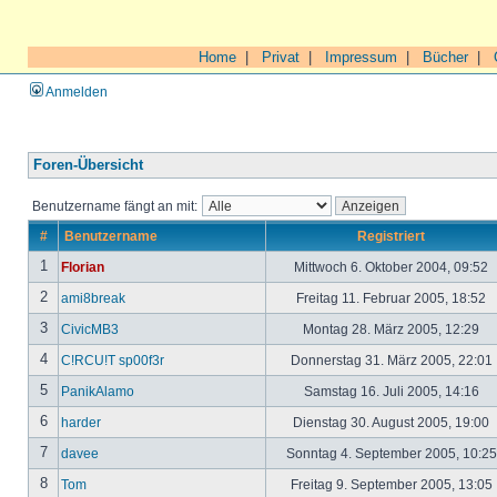
Home
|
Privat
|
Impressum
|
Bücher
|
Anmelden
Foren-Übersicht
Benutzername fängt an mit:
#
Benutzername
Registriert
1
Florian
Mittwoch 6. Oktober 2004, 09:52
2
ami8break
Freitag 11. Februar 2005, 18:52
3
CivicMB3
Montag 28. März 2005, 12:29
4
C!RCU!T sp00f3r
Donnerstag 31. März 2005, 22:01
5
PanikAlamo
Samstag 16. Juli 2005, 14:16
6
harder
Dienstag 30. August 2005, 19:00
7
davee
Sonntag 4. September 2005, 10:2
8
Tom
Freitag 9. September 2005, 13:05