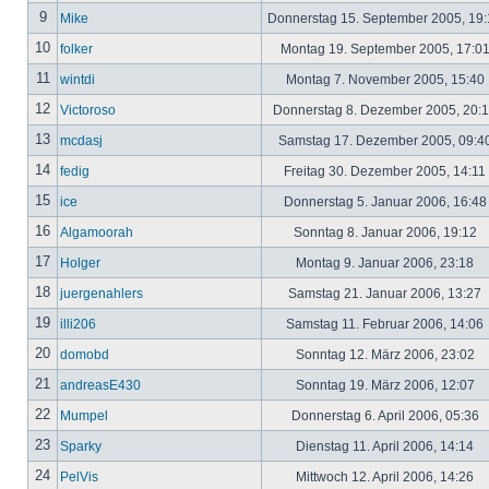
9
Mike
Donnerstag 15. September 2005, 19
10
folker
Montag 19. September 2005, 17:0
11
wintdi
Montag 7. November 2005, 15:40
12
Victoroso
Donnerstag 8. Dezember 2005, 20:
13
mcdasj
Samstag 17. Dezember 2005, 09:4
14
fedig
Freitag 30. Dezember 2005, 14:11
15
ice
Donnerstag 5. Januar 2006, 16:4
16
Algamoorah
Sonntag 8. Januar 2006, 19:12
17
Holger
Montag 9. Januar 2006, 23:18
18
juergenahlers
Samstag 21. Januar 2006, 13:27
19
illi206
Samstag 11. Februar 2006, 14:06
20
domobd
Sonntag 12. März 2006, 23:02
21
andreasE430
Sonntag 19. März 2006, 12:07
22
Mumpel
Donnerstag 6. April 2006, 05:36
23
Sparky
Dienstag 11. April 2006, 14:14
24
PelVis
Mittwoch 12. April 2006, 14:26