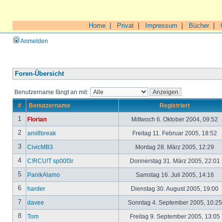
Home
|
Privat
|
Impressum
|
Bücher
|
Anmelden
Foren-Übersicht
Benutzername fängt an mit:
#
Benutzername
Registriert
1
Florian
Mittwoch 6. Oktober 2004, 09:52
2
ami8break
Freitag 11. Februar 2005, 18:52
3
CivicMB3
Montag 28. März 2005, 12:29
4
C!RCU!T sp00f3r
Donnerstag 31. März 2005, 22:01
5
PanikAlamo
Samstag 16. Juli 2005, 14:16
6
harder
Dienstag 30. August 2005, 19:00
7
davee
Sonntag 4. September 2005, 10:2
8
Tom
Freitag 9. September 2005, 13:05