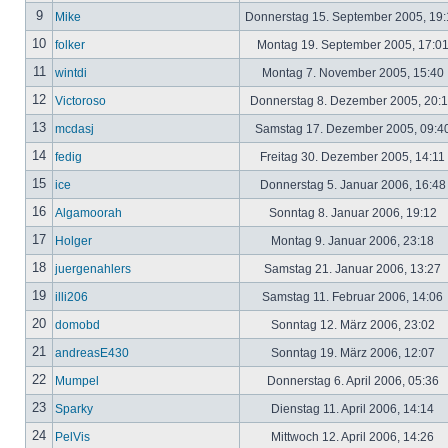
9
Mike
Donnerstag 15. September 2005, 19
10
folker
Montag 19. September 2005, 17:0
11
wintdi
Montag 7. November 2005, 15:40
12
Victoroso
Donnerstag 8. Dezember 2005, 20:
13
mcdasj
Samstag 17. Dezember 2005, 09:4
14
fedig
Freitag 30. Dezember 2005, 14:11
15
ice
Donnerstag 5. Januar 2006, 16:4
16
Algamoorah
Sonntag 8. Januar 2006, 19:12
17
Holger
Montag 9. Januar 2006, 23:18
18
juergenahlers
Samstag 21. Januar 2006, 13:27
19
illi206
Samstag 11. Februar 2006, 14:06
20
domobd
Sonntag 12. März 2006, 23:02
21
andreasE430
Sonntag 19. März 2006, 12:07
22
Mumpel
Donnerstag 6. April 2006, 05:36
23
Sparky
Dienstag 11. April 2006, 14:14
24
PelVis
Mittwoch 12. April 2006, 14:26