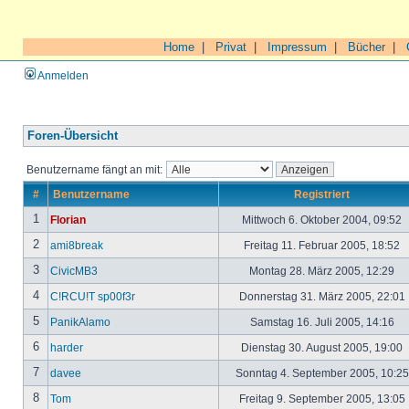
Home
|
Privat
|
Impressum
|
Bücher
|
Anmelden
Foren-Übersicht
Benutzername fängt an mit:
#
Benutzername
Registriert
1
Florian
Mittwoch 6. Oktober 2004, 09:52
2
ami8break
Freitag 11. Februar 2005, 18:52
3
CivicMB3
Montag 28. März 2005, 12:29
4
C!RCU!T sp00f3r
Donnerstag 31. März 2005, 22:01
5
PanikAlamo
Samstag 16. Juli 2005, 14:16
6
harder
Dienstag 30. August 2005, 19:00
7
davee
Sonntag 4. September 2005, 10:2
8
Tom
Freitag 9. September 2005, 13:05