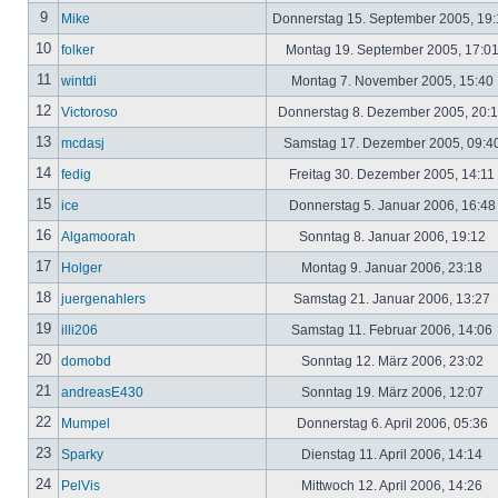
9
Mike
Donnerstag 15. September 2005, 19
10
folker
Montag 19. September 2005, 17:0
11
wintdi
Montag 7. November 2005, 15:40
12
Victoroso
Donnerstag 8. Dezember 2005, 20:
13
mcdasj
Samstag 17. Dezember 2005, 09:4
14
fedig
Freitag 30. Dezember 2005, 14:11
15
ice
Donnerstag 5. Januar 2006, 16:4
16
Algamoorah
Sonntag 8. Januar 2006, 19:12
17
Holger
Montag 9. Januar 2006, 23:18
18
juergenahlers
Samstag 21. Januar 2006, 13:27
19
illi206
Samstag 11. Februar 2006, 14:06
20
domobd
Sonntag 12. März 2006, 23:02
21
andreasE430
Sonntag 19. März 2006, 12:07
22
Mumpel
Donnerstag 6. April 2006, 05:36
23
Sparky
Dienstag 11. April 2006, 14:14
24
PelVis
Mittwoch 12. April 2006, 14:26