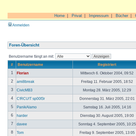
Home
|
Privat
|
Impressum
|
Bücher
|
Anmelden
Foren-Übersicht
Benutzername fängt an mit:
#
Benutzername
Registriert
1
Florian
Mittwoch 6. Oktober 2004, 09:52
2
ami8break
Freitag 11. Februar 2005, 18:52
3
CivicMB3
Montag 28. März 2005, 12:29
4
C!RCU!T sp00f3r
Donnerstag 31. März 2005, 22:01
5
PanikAlamo
Samstag 16. Juli 2005, 14:16
6
harder
Dienstag 30. August 2005, 19:00
7
davee
Sonntag 4. September 2005, 10:2
8
Tom
Freitag 9. September 2005, 13:05