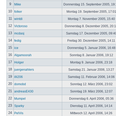
9
Mike
Donnerstag 15. September 2005, 19
10
folker
Montag 19. September 2005, 17:0
11
wintdi
Montag 7. November 2005, 15:40
12
Victoroso
Donnerstag 8. Dezember 2005, 20:
13
mcdasj
Samstag 17. Dezember 2005, 09:4
14
fedig
Freitag 30. Dezember 2005, 14:11
15
ice
Donnerstag 5. Januar 2006, 16:4
16
Algamoorah
Sonntag 8. Januar 2006, 19:12
17
Holger
Montag 9. Januar 2006, 23:18
18
juergenahlers
Samstag 21. Januar 2006, 13:27
19
illi206
Samstag 11. Februar 2006, 14:06
20
domobd
Sonntag 12. März 2006, 23:02
21
andreasE430
Sonntag 19. März 2006, 12:07
22
Mumpel
Donnerstag 6. April 2006, 05:36
23
Sparky
Dienstag 11. April 2006, 14:14
24
PelVis
Mittwoch 12. April 2006, 14:26