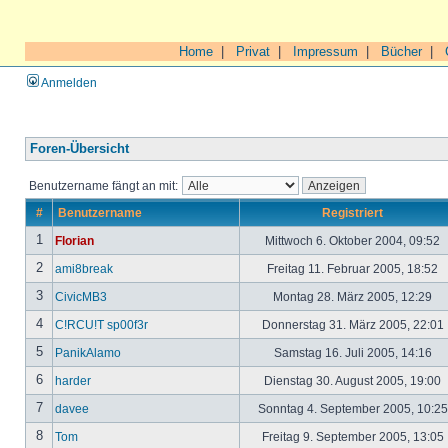
Home
|
Privat
|
Impressum
|
Bücher
|
Anmelden
Foren-Übersicht
Benutzername fängt an mit:
#
Benutzername
Registriert
1
Florian
Mittwoch 6. Oktober 2004, 09:52
2
ami8break
Freitag 11. Februar 2005, 18:52
3
CivicMB3
Montag 28. März 2005, 12:29
4
C!RCU!T sp00f3r
Donnerstag 31. März 2005, 22:01
5
PanikAlamo
Samstag 16. Juli 2005, 14:16
6
harder
Dienstag 30. August 2005, 19:00
7
davee
Sonntag 4. September 2005, 10:2
8
Tom
Freitag 9. September 2005, 13:05