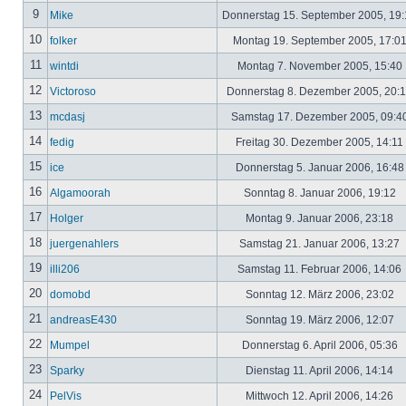
9
Mike
Donnerstag 15. September 2005, 19
10
folker
Montag 19. September 2005, 17:0
11
wintdi
Montag 7. November 2005, 15:40
12
Victoroso
Donnerstag 8. Dezember 2005, 20:
13
mcdasj
Samstag 17. Dezember 2005, 09:4
14
fedig
Freitag 30. Dezember 2005, 14:11
15
ice
Donnerstag 5. Januar 2006, 16:4
16
Algamoorah
Sonntag 8. Januar 2006, 19:12
17
Holger
Montag 9. Januar 2006, 23:18
18
juergenahlers
Samstag 21. Januar 2006, 13:27
19
illi206
Samstag 11. Februar 2006, 14:06
20
domobd
Sonntag 12. März 2006, 23:02
21
andreasE430
Sonntag 19. März 2006, 12:07
22
Mumpel
Donnerstag 6. April 2006, 05:36
23
Sparky
Dienstag 11. April 2006, 14:14
24
PelVis
Mittwoch 12. April 2006, 14:26