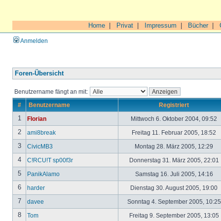
Home
|
Privat
|
Impressum
|
Bücher
|
Anmelden
Foren-Übersicht
Benutzername fängt an mit:
#
Benutzername
Registriert
1
Florian
Mittwoch 6. Oktober 2004, 09:52
2
ami8break
Freitag 11. Februar 2005, 18:52
3
CivicMB3
Montag 28. März 2005, 12:29
4
C!RCU!T sp00f3r
Donnerstag 31. März 2005, 22:01
5
PanikAlamo
Samstag 16. Juli 2005, 14:16
6
harder
Dienstag 30. August 2005, 19:00
7
davee
Sonntag 4. September 2005, 10:2
8
Tom
Freitag 9. September 2005, 13:05