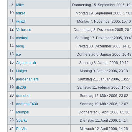
9
Mike
Donnerstag 15. September 2005, 19
10
folker
Montag 19. September 2005, 17:0
11
wintdi
Montag 7. November 2005, 15:40
12
Victoroso
Donnerstag 8. Dezember 2005, 20:
13
mcdasj
Samstag 17. Dezember 2005, 09:4
14
fedig
Freitag 30. Dezember 2005, 14:11
15
ice
Donnerstag 5. Januar 2006, 16:4
16
Algamoorah
Sonntag 8. Januar 2006, 19:12
17
Holger
Montag 9. Januar 2006, 23:18
18
juergenahlers
Samstag 21. Januar 2006, 13:27
19
illi206
Samstag 11. Februar 2006, 14:06
20
domobd
Sonntag 12. März 2006, 23:02
21
andreasE430
Sonntag 19. März 2006, 12:07
22
Mumpel
Donnerstag 6. April 2006, 05:36
23
Sparky
Dienstag 11. April 2006, 14:14
24
PelVis
Mittwoch 12. April 2006, 14:26