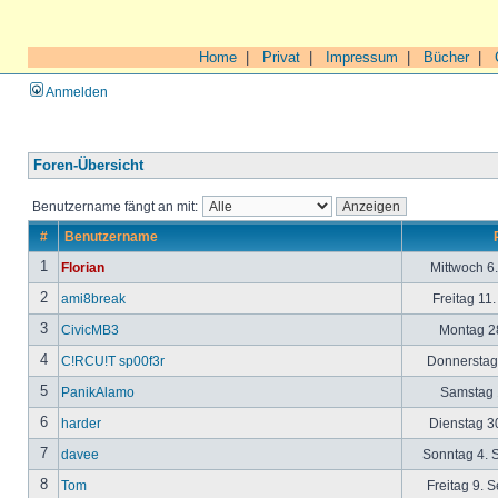
Home
|
Privat
|
Impressum
|
Bücher
|
Anmelden
Foren-Übersicht
Benutzername fängt an mit:
#
Benutzername
1
Florian
Mittwoch 6
2
ami8break
Freitag 11
3
CivicMB3
Montag 28
4
C!RCU!T sp00f3r
Donnerstag 
5
PanikAlamo
Samstag 1
6
harder
Dienstag 30
7
davee
Sonntag 4. 
8
Tom
Freitag 9. 