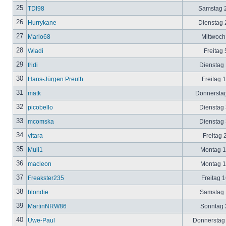
25
TDI98
Samstag 2
26
Hurrykane
Dienstag 2
27
Mario68
Mittwoch
28
Wladi
Freitag 
29
fridi
Dienstag 
30
Hans-Jürgen Preuth
Freitag 
31
matk
Donnerstag
32
picobello
Dienstag 
33
mcomska
Dienstag 
34
vitara
Freitag 
35
Muli1
Montag 12
36
macleon
Montag 12
37
Freakster235
Freitag 1
38
blondie
Samstag 1
39
MartinNRW86
Sonntag 2
40
Uwe-Paul
Donnerstag 