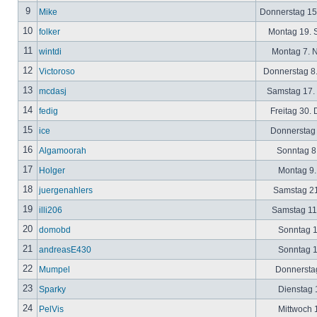
9
Mike
Donnerstag 15
10
folker
Montag 19. 
11
wintdi
Montag 7. 
12
Victoroso
Donnerstag 8
13
mcdasj
Samstag 17.
14
fedig
Freitag 30.
15
ice
Donnerstag 
16
Algamoorah
Sonntag 8.
17
Holger
Montag 9.
18
juergenahlers
Samstag 21
19
illi206
Samstag 11.
20
domobd
Sonntag 1
21
andreasE430
Sonntag 1
22
Mumpel
Donnerstag
23
Sparky
Dienstag 1
24
PelVis
Mittwoch 1