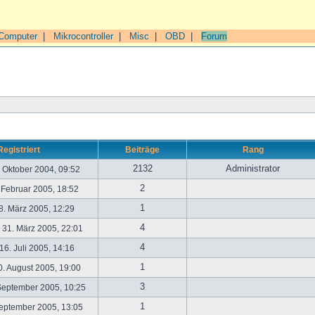
Computer
|
Mikrocontroller
|
Misc
|
OBD
|
Forum
Registriert
Beiträge
Rang
2132
Administrator
. Oktober 2004, 09:52
2
. Februar 2005, 18:52
1
. März 2005, 12:29
4
31. März 2005, 22:01
4
6. Juli 2005, 14:16
1
. August 2005, 19:00
3
September 2005, 10:25
1
September 2005, 13:05