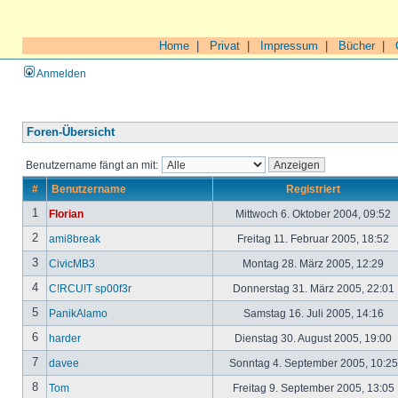
Home
|
Privat
|
Impressum
|
Bücher
|
Anmelden
Foren-Übersicht
Benutzername fängt an mit:
#
Benutzername
Registriert
1
Florian
Mittwoch 6. Oktober 2004, 09:52
2
ami8break
Freitag 11. Februar 2005, 18:52
3
CivicMB3
Montag 28. März 2005, 12:29
4
C!RCU!T sp00f3r
Donnerstag 31. März 2005, 22:01
5
PanikAlamo
Samstag 16. Juli 2005, 14:16
6
harder
Dienstag 30. August 2005, 19:00
7
davee
Sonntag 4. September 2005, 10:2
8
Tom
Freitag 9. September 2005, 13:05