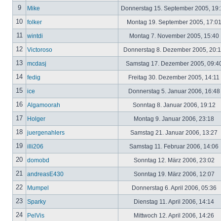
9
Mike
Donnerstag 15. September 2005, 19
10
folker
Montag 19. September 2005, 17:0
11
wintdi
Montag 7. November 2005, 15:40
12
Victoroso
Donnerstag 8. Dezember 2005, 20:
13
mcdasj
Samstag 17. Dezember 2005, 09:4
14
fedig
Freitag 30. Dezember 2005, 14:11
15
ice
Donnerstag 5. Januar 2006, 16:4
16
Algamoorah
Sonntag 8. Januar 2006, 19:12
17
Holger
Montag 9. Januar 2006, 23:18
18
juergenahlers
Samstag 21. Januar 2006, 13:27
19
illi206
Samstag 11. Februar 2006, 14:06
20
domobd
Sonntag 12. März 2006, 23:02
21
andreasE430
Sonntag 19. März 2006, 12:07
22
Mumpel
Donnerstag 6. April 2006, 05:36
23
Sparky
Dienstag 11. April 2006, 14:14
24
PelVis
Mittwoch 12. April 2006, 14:26