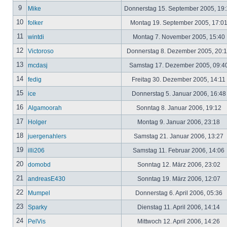
9
Mike
Donnerstag 15. September 2005, 19
10
folker
Montag 19. September 2005, 17:0
11
wintdi
Montag 7. November 2005, 15:40
12
Victoroso
Donnerstag 8. Dezember 2005, 20:
13
mcdasj
Samstag 17. Dezember 2005, 09:4
14
fedig
Freitag 30. Dezember 2005, 14:11
15
ice
Donnerstag 5. Januar 2006, 16:4
16
Algamoorah
Sonntag 8. Januar 2006, 19:12
17
Holger
Montag 9. Januar 2006, 23:18
18
juergenahlers
Samstag 21. Januar 2006, 13:27
19
illi206
Samstag 11. Februar 2006, 14:06
20
domobd
Sonntag 12. März 2006, 23:02
21
andreasE430
Sonntag 19. März 2006, 12:07
22
Mumpel
Donnerstag 6. April 2006, 05:36
23
Sparky
Dienstag 11. April 2006, 14:14
24
PelVis
Mittwoch 12. April 2006, 14:26