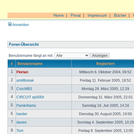
Home
|
Privat
|
Impressum
|
Bücher
|
Anmelden
Foren-Übersicht
Benutzername fängt an mit:
#
Benutzername
Registriert
1
Florian
Mittwoch 6. Oktober 2004, 09:52
2
ami8break
Freitag 11. Februar 2005, 18:52
3
CivicMB3
Montag 28. März 2005, 12:29
4
C!RCU!T sp00f3r
Donnerstag 31. März 2005, 22:01
5
PanikAlamo
Samstag 16. Juli 2005, 14:16
6
harder
Dienstag 30. August 2005, 19:00
7
davee
Sonntag 4. September 2005, 10:2
8
Tom
Freitag 9. September 2005, 13:05