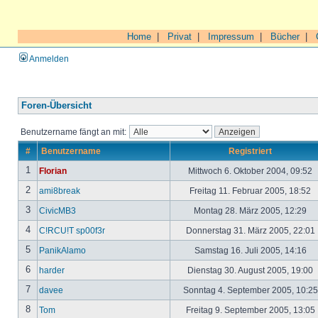
Home
|
Privat
|
Impressum
|
Bücher
|
Anmelden
Foren-Übersicht
Benutzername fängt an mit:
#
Benutzername
Registriert
1
Florian
Mittwoch 6. Oktober 2004, 09:52
2
ami8break
Freitag 11. Februar 2005, 18:52
3
CivicMB3
Montag 28. März 2005, 12:29
4
C!RCU!T sp00f3r
Donnerstag 31. März 2005, 22:01
5
PanikAlamo
Samstag 16. Juli 2005, 14:16
6
harder
Dienstag 30. August 2005, 19:00
7
davee
Sonntag 4. September 2005, 10:2
8
Tom
Freitag 9. September 2005, 13:05