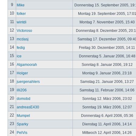
9
Mike
Donnerstag 15. September 2005, 19
10
folker
Montag 19. September 2005, 17:0
11
wintdi
Montag 7. November 2005, 15:40
12
Victoroso
Donnerstag 8. Dezember 2005, 20:
13
mcdasj
Samstag 17. Dezember 2005, 09:4
14
fedig
Freitag 30. Dezember 2005, 14:11
15
ice
Donnerstag 5. Januar 2006, 16:4
16
Algamoorah
Sonntag 8. Januar 2006, 19:12
17
Holger
Montag 9. Januar 2006, 23:18
18
juergenahlers
Samstag 21. Januar 2006, 13:27
19
illi206
Samstag 11. Februar 2006, 14:06
20
domobd
Sonntag 12. März 2006, 23:02
21
andreasE430
Sonntag 19. März 2006, 12:07
22
Mumpel
Donnerstag 6. April 2006, 05:36
23
Sparky
Dienstag 11. April 2006, 14:14
24
PelVis
Mittwoch 12. April 2006, 14:26