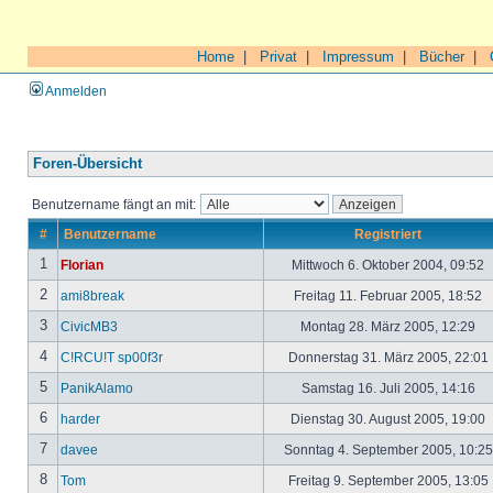
Home
|
Privat
|
Impressum
|
Bücher
|
Anmelden
Foren-Übersicht
Benutzername fängt an mit:
#
Benutzername
Registriert
1
Florian
Mittwoch 6. Oktober 2004, 09:52
2
ami8break
Freitag 11. Februar 2005, 18:52
3
CivicMB3
Montag 28. März 2005, 12:29
4
C!RCU!T sp00f3r
Donnerstag 31. März 2005, 22:01
5
PanikAlamo
Samstag 16. Juli 2005, 14:16
6
harder
Dienstag 30. August 2005, 19:00
7
davee
Sonntag 4. September 2005, 10:2
8
Tom
Freitag 9. September 2005, 13:05