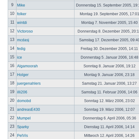
9
Mike
Donnerstag 15. September 2005, 19
10
folker
Montag 19. September 2005, 17:0
11
wintdi
Montag 7. November 2005, 15:40
12
Victoroso
Donnerstag 8. Dezember 2005, 20:
13
mcdasj
Samstag 17. Dezember 2005, 09:4
14
fedig
Freitag 30. Dezember 2005, 14:11
15
ice
Donnerstag 5. Januar 2006, 16:4
16
Algamoorah
Sonntag 8. Januar 2006, 19:12
17
Holger
Montag 9. Januar 2006, 23:18
18
juergenahlers
Samstag 21. Januar 2006, 13:27
19
illi206
Samstag 11. Februar 2006, 14:06
20
domobd
Sonntag 12. März 2006, 23:02
21
andreasE430
Sonntag 19. März 2006, 12:07
22
Mumpel
Donnerstag 6. April 2006, 05:36
23
Sparky
Dienstag 11. April 2006, 14:14
24
PelVis
Mittwoch 12. April 2006, 14:26