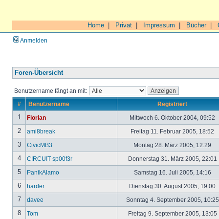
Home
|
Privat
|
Impressum
|
Bücher
|
Anmelden
Foren-Übersicht
Benutzername fängt an mit:
#
Benutzername
Registriert
1
Florian
Mittwoch 6. Oktober 2004, 09:52
2
ami8break
Freitag 11. Februar 2005, 18:52
3
CivicMB3
Montag 28. März 2005, 12:29
4
C!RCU!T sp00f3r
Donnerstag 31. März 2005, 22:01
5
PanikAlamo
Samstag 16. Juli 2005, 14:16
6
harder
Dienstag 30. August 2005, 19:00
7
davee
Sonntag 4. September 2005, 10:2
8
Tom
Freitag 9. September 2005, 13:05