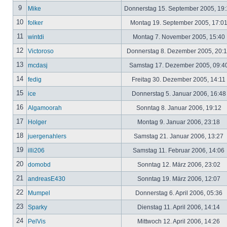
9
Mike
Donnerstag 15. September 2005, 19
10
folker
Montag 19. September 2005, 17:0
11
wintdi
Montag 7. November 2005, 15:40
12
Victoroso
Donnerstag 8. Dezember 2005, 20:
13
mcdasj
Samstag 17. Dezember 2005, 09:4
14
fedig
Freitag 30. Dezember 2005, 14:11
15
ice
Donnerstag 5. Januar 2006, 16:4
16
Algamoorah
Sonntag 8. Januar 2006, 19:12
17
Holger
Montag 9. Januar 2006, 23:18
18
juergenahlers
Samstag 21. Januar 2006, 13:27
19
illi206
Samstag 11. Februar 2006, 14:06
20
domobd
Sonntag 12. März 2006, 23:02
21
andreasE430
Sonntag 19. März 2006, 12:07
22
Mumpel
Donnerstag 6. April 2006, 05:36
23
Sparky
Dienstag 11. April 2006, 14:14
24
PelVis
Mittwoch 12. April 2006, 14:26