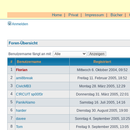
Home
|
Privat
|
Impressum
|
Bücher
|
Anmelden
Foren-Übersicht
Benutzername fängt an mit:
#
Benutzername
Registriert
1
Florian
Mittwoch 6. Oktober 2004, 09:52
2
ami8break
Freitag 11. Februar 2005, 18:52
3
CivicMB3
Montag 28. März 2005, 12:29
4
C!RCU!T sp00f3r
Donnerstag 31. März 2005, 22:01
5
PanikAlamo
Samstag 16. Juli 2005, 14:16
6
harder
Dienstag 30. August 2005, 19:00
7
davee
Sonntag 4. September 2005, 10:2
8
Tom
Freitag 9. September 2005, 13:05