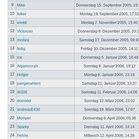
9
Mike
Donnerstag 15. September 2005, 19
10
folker
Montag 19. September 2005, 17:0
11
wintdi
Montag 7. November 2005, 15:40
12
Victoroso
Donnerstag 8. Dezember 2005, 20:
13
mcdasj
Samstag 17. Dezember 2005, 09:4
14
fedig
Freitag 30. Dezember 2005, 14:11
15
ice
Donnerstag 5. Januar 2006, 16:4
16
Algamoorah
Sonntag 8. Januar 2006, 19:12
17
Holger
Montag 9. Januar 2006, 23:18
18
juergenahlers
Samstag 21. Januar 2006, 13:27
19
illi206
Samstag 11. Februar 2006, 14:06
20
domobd
Sonntag 12. März 2006, 23:02
21
andreasE430
Sonntag 19. März 2006, 12:07
22
Mumpel
Donnerstag 6. April 2006, 05:36
23
Sparky
Dienstag 11. April 2006, 14:14
24
PelVis
Mittwoch 12. April 2006, 14:26