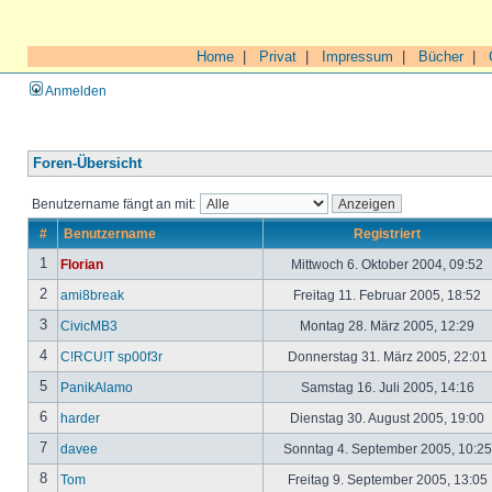
Home
|
Privat
|
Impressum
|
Bücher
|
Anmelden
Foren-Übersicht
Benutzername fängt an mit:
#
Benutzername
Registriert
1
Florian
Mittwoch 6. Oktober 2004, 09:52
2
ami8break
Freitag 11. Februar 2005, 18:52
3
CivicMB3
Montag 28. März 2005, 12:29
4
C!RCU!T sp00f3r
Donnerstag 31. März 2005, 22:01
5
PanikAlamo
Samstag 16. Juli 2005, 14:16
6
harder
Dienstag 30. August 2005, 19:00
7
davee
Sonntag 4. September 2005, 10:2
8
Tom
Freitag 9. September 2005, 13:05