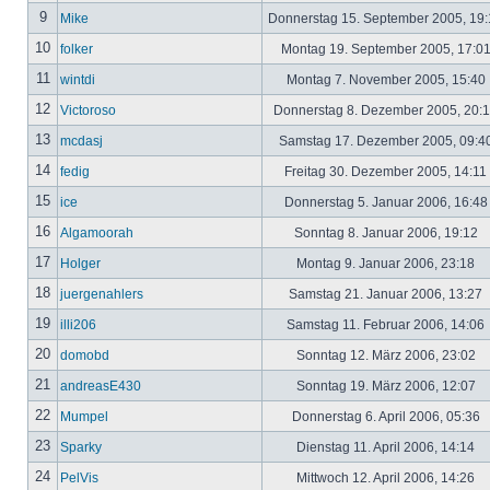
9
Mike
Donnerstag 15. September 2005, 19
10
folker
Montag 19. September 2005, 17:0
11
wintdi
Montag 7. November 2005, 15:40
12
Victoroso
Donnerstag 8. Dezember 2005, 20:
13
mcdasj
Samstag 17. Dezember 2005, 09:4
14
fedig
Freitag 30. Dezember 2005, 14:11
15
ice
Donnerstag 5. Januar 2006, 16:4
16
Algamoorah
Sonntag 8. Januar 2006, 19:12
17
Holger
Montag 9. Januar 2006, 23:18
18
juergenahlers
Samstag 21. Januar 2006, 13:27
19
illi206
Samstag 11. Februar 2006, 14:06
20
domobd
Sonntag 12. März 2006, 23:02
21
andreasE430
Sonntag 19. März 2006, 12:07
22
Mumpel
Donnerstag 6. April 2006, 05:36
23
Sparky
Dienstag 11. April 2006, 14:14
24
PelVis
Mittwoch 12. April 2006, 14:26