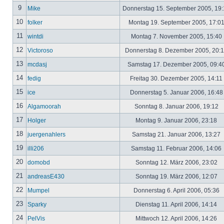
9
Mike
Donnerstag 15. September 2005, 19
10
folker
Montag 19. September 2005, 17:0
11
wintdi
Montag 7. November 2005, 15:40
12
Victoroso
Donnerstag 8. Dezember 2005, 20:
13
mcdasj
Samstag 17. Dezember 2005, 09:4
14
fedig
Freitag 30. Dezember 2005, 14:11
15
ice
Donnerstag 5. Januar 2006, 16:4
16
Algamoorah
Sonntag 8. Januar 2006, 19:12
17
Holger
Montag 9. Januar 2006, 23:18
18
juergenahlers
Samstag 21. Januar 2006, 13:27
19
illi206
Samstag 11. Februar 2006, 14:06
20
domobd
Sonntag 12. März 2006, 23:02
21
andreasE430
Sonntag 19. März 2006, 12:07
22
Mumpel
Donnerstag 6. April 2006, 05:36
23
Sparky
Dienstag 11. April 2006, 14:14
24
PelVis
Mittwoch 12. April 2006, 14:26