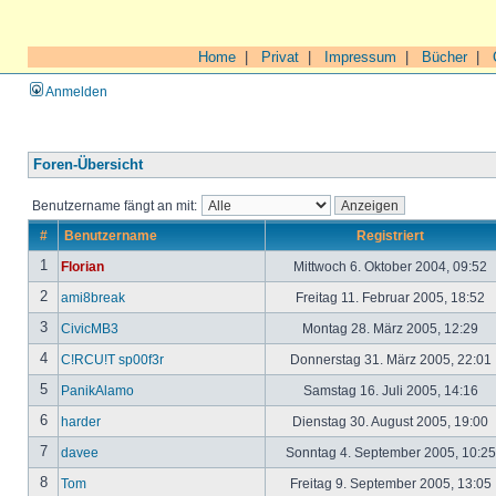
Home
|
Privat
|
Impressum
|
Bücher
|
Anmelden
Foren-Übersicht
Benutzername fängt an mit:
#
Benutzername
Registriert
1
Florian
Mittwoch 6. Oktober 2004, 09:52
2
ami8break
Freitag 11. Februar 2005, 18:52
3
CivicMB3
Montag 28. März 2005, 12:29
4
C!RCU!T sp00f3r
Donnerstag 31. März 2005, 22:01
5
PanikAlamo
Samstag 16. Juli 2005, 14:16
6
harder
Dienstag 30. August 2005, 19:00
7
davee
Sonntag 4. September 2005, 10:2
8
Tom
Freitag 9. September 2005, 13:05