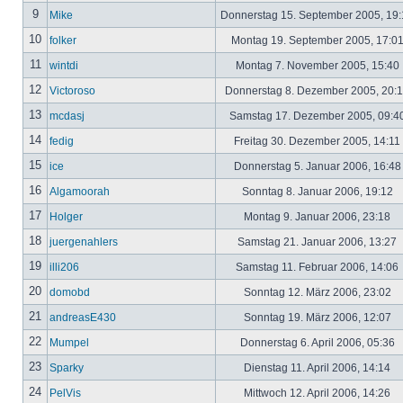
9
Mike
Donnerstag 15. September 2005, 19
10
folker
Montag 19. September 2005, 17:0
11
wintdi
Montag 7. November 2005, 15:40
12
Victoroso
Donnerstag 8. Dezember 2005, 20:
13
mcdasj
Samstag 17. Dezember 2005, 09:4
14
fedig
Freitag 30. Dezember 2005, 14:11
15
ice
Donnerstag 5. Januar 2006, 16:4
16
Algamoorah
Sonntag 8. Januar 2006, 19:12
17
Holger
Montag 9. Januar 2006, 23:18
18
juergenahlers
Samstag 21. Januar 2006, 13:27
19
illi206
Samstag 11. Februar 2006, 14:06
20
domobd
Sonntag 12. März 2006, 23:02
21
andreasE430
Sonntag 19. März 2006, 12:07
22
Mumpel
Donnerstag 6. April 2006, 05:36
23
Sparky
Dienstag 11. April 2006, 14:14
24
PelVis
Mittwoch 12. April 2006, 14:26