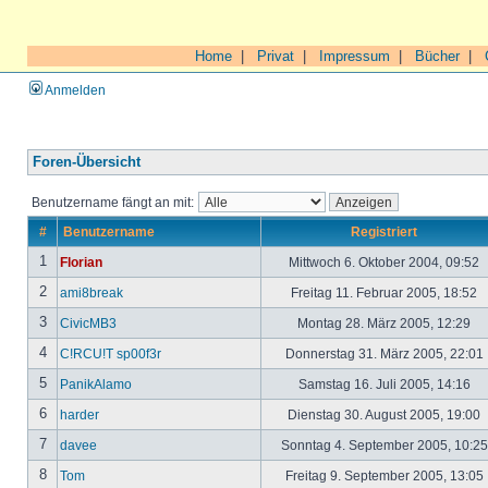
Home
|
Privat
|
Impressum
|
Bücher
|
Anmelden
Foren-Übersicht
Benutzername fängt an mit:
#
Benutzername
Registriert
1
Florian
Mittwoch 6. Oktober 2004, 09:52
2
ami8break
Freitag 11. Februar 2005, 18:52
3
CivicMB3
Montag 28. März 2005, 12:29
4
C!RCU!T sp00f3r
Donnerstag 31. März 2005, 22:01
5
PanikAlamo
Samstag 16. Juli 2005, 14:16
6
harder
Dienstag 30. August 2005, 19:00
7
davee
Sonntag 4. September 2005, 10:2
8
Tom
Freitag 9. September 2005, 13:05