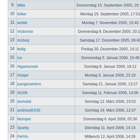
9
Mike
Donnerstag 15. September 2005, 19
10
folker
Montag 19. September 2005, 17:0
11
wintdi
Montag 7. November 2005, 15:40
12
Victoroso
Donnerstag 8. Dezember 2005, 20:
13
mcdasj
Samstag 17. Dezember 2005, 09:4
14
fedig
Freitag 30. Dezember 2005, 14:11
15
ice
Donnerstag 5. Januar 2006, 16:4
16
Algamoorah
Sonntag 8. Januar 2006, 19:12
17
Holger
Montag 9. Januar 2006, 23:18
18
juergenahlers
Samstag 21. Januar 2006, 13:27
19
illi206
Samstag 11. Februar 2006, 14:06
20
domobd
Sonntag 12. März 2006, 23:02
21
andreasE430
Sonntag 19. März 2006, 12:07
22
Mumpel
Donnerstag 6. April 2006, 05:36
23
Sparky
Dienstag 11. April 2006, 14:14
24
PelVis
Mittwoch 12. April 2006, 14:26