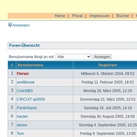
Home
|
Privat
|
Impressum
|
Bücher
|
Anmelden
Foren-Übersicht
Benutzername fängt an mit:
#
Benutzername
Registriert
1
Florian
Mittwoch 6. Oktober 2004, 09:52
2
ami8break
Freitag 11. Februar 2005, 18:52
3
CivicMB3
Montag 28. März 2005, 12:29
4
C!RCU!T sp00f3r
Donnerstag 31. März 2005, 22:01
5
PanikAlamo
Samstag 16. Juli 2005, 14:16
6
harder
Dienstag 30. August 2005, 19:00
7
davee
Sonntag 4. September 2005, 10:2
8
Tom
Freitag 9. September 2005, 13:05